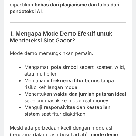
dipastikan
bebas dari plagiarisme dan lolos dari
pendeteksi AI
.
1. Mengapa Mode Demo Efektif untuk
Mendeteksi Slot Gacor?
Mode demo memungkinkan pemain:
Mengamati
pola simbol
seperti scatter, wild,
atau multiplier
Memahami
frekuensi fitur bonus
tanpa
risiko kehilangan modal
Menentukan
waktu dan jumlah putaran ideal
sebelum masuk ke mode real money
Menguji
responsivitas dan kestabilan
sistem
saat fitur diaktifkan
Meski ada perbedaan kecil dengan mode asli
(terutama dalam distribusi hadiah),
mode demo