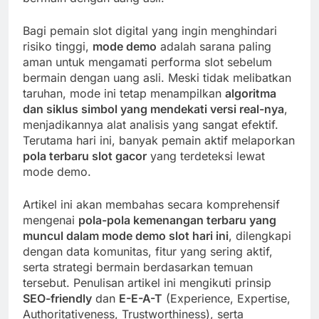
Bagi pemain slot digital yang ingin menghindari
risiko tinggi,
mode demo
adalah sarana paling
aman untuk mengamati performa slot sebelum
bermain dengan uang asli. Meski tidak melibatkan
taruhan, mode ini tetap menampilkan
algoritma
dan siklus simbol yang mendekati versi real-nya
,
menjadikannya alat analisis yang sangat efektif.
Terutama hari ini, banyak pemain aktif melaporkan
pola terbaru slot gacor
yang terdeteksi lewat
mode demo.
Artikel ini akan membahas secara komprehensif
mengenai
pola-pola kemenangan terbaru yang
muncul dalam mode demo slot hari ini
, dilengkapi
dengan data komunitas, fitur yang sering aktif,
serta strategi bermain berdasarkan temuan
tersebut. Penulisan artikel ini mengikuti prinsip
SEO-friendly
dan
E-E-A-T
(Experience, Expertise,
Authoritativeness, Trustworthiness), serta