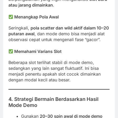
atau jarang dimainkan
.
Menangkap Pola Awal
Seringkali,
pola scatter dan wild aktif dalam 10–20
putaran awal
, dan mode demo bisa menjadi alat
observasi cepat untuk mengenali fase “gacor”.
Memahami Varians Slot
Beberapa slot terlihat stabil di mode demo,
sedangkan yang lain sangat fluktuatif. Ini bisa
menjadi penentu apakah slot cocok dimainkan
dengan modal kecil atau besar.
4. Strategi Bermain Berdasarkan Hasil
Mode Demo
Gunakan
20–30 spin awal di mode demo