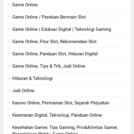
Game Online
Game Online / Panduan Bermain Slot
Game Online | Edukasi Digital | Teknologi Gaming
Game Online, Fitur Slot, Rekomendasi Slot
Game Online, Panduan Slot, Hiburan Digital
Game Online, Tips & Trik, Judi Online
Hiburan & Teknologi
Judi Online
Kasino Online, Permainan Slot, Sejarah Perjudian
Keamanan Digital, Teknologi, Panduan Online
Kesehatan Gamer, Tips Gaming, Produktivitas Gamer,
Pengelolaan Waktu, Game Online