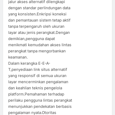
jalur akses alternatif dilengkapi
dengan standar perlindungan data
yang konsisten.Enkripsi koneksi
dan pemantauan sistem tetap aktif
tanpa terpengaruh oleh ukuran
layar atau jenis perangkat.Dengan
demikian,pengguna dapat
menikmati kemudahan akses lintas
perangkat tanpa mengorbankan
keamanan.
Dalam kerangka E-E-A-
T,penyediaan link situs alternatif
yang responsif di semua ukuran
layar mencerminkan pengalaman
dan keahlian teknis pengelola
platform.Pemahaman terhadap
perilaku pengguna lintas perangkat
menunjukkan pendekatan berbasis
pengalaman nyata.Otoritas