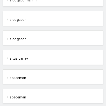
slot gacor hari ini
slot gacor
slot gacor
situs parlay
spaceman
spaceman