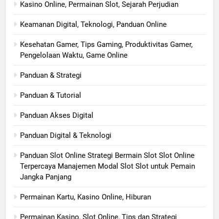
Kasino Online, Permainan Slot, Sejarah Perjudian
Keamanan Digital, Teknologi, Panduan Online
Kesehatan Gamer, Tips Gaming, Produktivitas Gamer,
Pengelolaan Waktu, Game Online
Panduan & Strategi
Panduan & Tutorial
Panduan Akses Digital
Panduan Digital & Teknologi
Panduan Slot Online Strategi Bermain Slot Slot Online
Terpercaya Manajemen Modal Slot Slot untuk Pemain
Jangka Panjang
Permainan Kartu, Kasino Online, Hiburan
Permainan Kasino, Slot Online, Tips dan Strategi