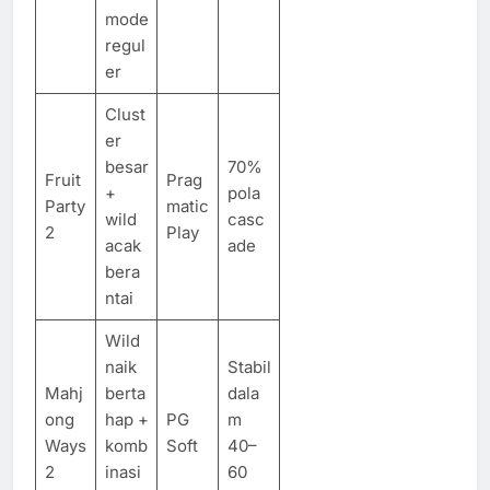
mode
regul
er
Clust
er
besar
70%
Fruit
Prag
+
pola
Party
matic
wild
casc
2
Play
acak
ade
bera
ntai
Wild
naik
Stabil
Mahj
berta
dala
ong
hap +
PG
m
Ways
komb
Soft
40–
2
inasi
60