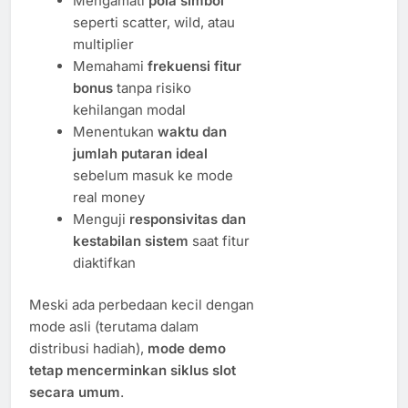
Mengamati
pola simbol
seperti scatter, wild, atau
multiplier
Memahami
frekuensi fitur
bonus
tanpa risiko
kehilangan modal
Menentukan
waktu dan
jumlah putaran ideal
sebelum masuk ke mode
real money
Menguji
responsivitas dan
kestabilan sistem
saat fitur
diaktifkan
Meski ada perbedaan kecil dengan
mode asli (terutama dalam
distribusi hadiah),
mode demo
tetap mencerminkan siklus slot
secara umum
.