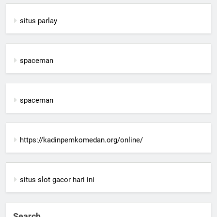
situs parlay
spaceman
spaceman
https://kadinpemkomedan.org/online/
situs slot gacor hari ini
Search