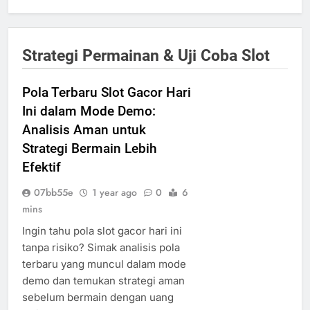
Strategi Permainan & Uji Coba Slot
Pola Terbaru Slot Gacor Hari
Ini dalam Mode Demo:
Analisis Aman untuk
Strategi Bermain Lebih
Efektif
07bb55e
1 year ago
0
6
mins
Ingin tahu pola slot gacor hari ini
tanpa risiko? Simak analisis pola
terbaru yang muncul dalam mode
demo dan temukan strategi aman
sebelum bermain dengan uang