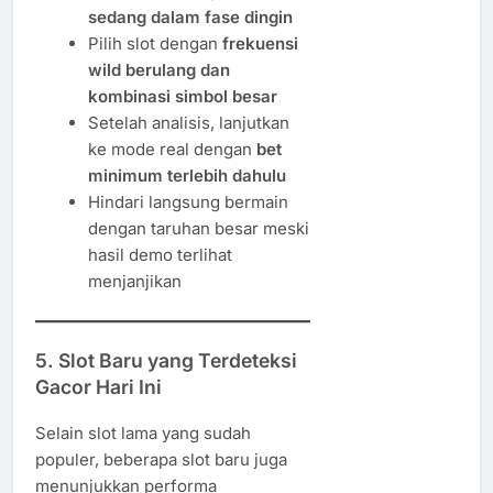
sedang dalam fase dingin
Pilih slot dengan
frekuensi
wild berulang dan
kombinasi simbol besar
Setelah analisis, lanjutkan
ke mode real dengan
bet
minimum terlebih dahulu
Hindari langsung bermain
dengan taruhan besar meski
hasil demo terlihat
menjanjikan
5. Slot Baru yang Terdeteksi
Gacor Hari Ini
Selain slot lama yang sudah
populer, beberapa slot baru juga
menunjukkan performa