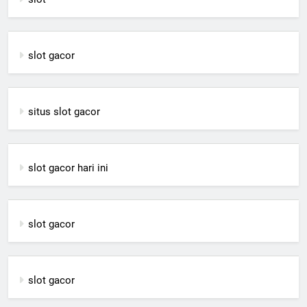
slot gacor
situs slot gacor
slot gacor hari ini
slot gacor
slot gacor