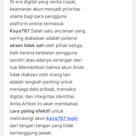
Di era digital yang serba cepat,
keamanan akun menjadi prioritas
utama bagi para pengguna
platform online termasuk
Kaya787
.Salah satu ancaman yang
sering diabaikan adalah potensi
akses tidak sah
oleh pihak ketiga,
baik karena kelalaian pengguna
sendiri atau adanya serangan dari
luar.Memastikan bahwa akun Anda
tidak diakses oleh orang lain
adalah langkah penting untuk
menjaga data pribadi, transaksi
digital, dan integritas identitas
Anda.Artikel ini akan membahas
cara paling efektif
untuk
melindungi akun
kaya787 login
dari tangan-tangan yang tidak
bertanggung jawab.