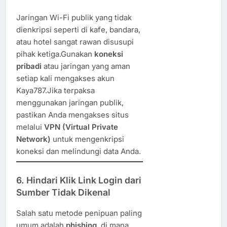
Jaringan Wi-Fi publik yang tidak
dienkripsi seperti di kafe, bandara,
atau hotel sangat rawan disusupi
pihak ketiga.Gunakan
koneksi
pribadi
atau jaringan yang aman
setiap kali mengakses akun
Kaya787.Jika terpaksa
menggunakan jaringan publik,
pastikan Anda mengakses situs
melalui
VPN (Virtual Private
Network)
untuk mengenkripsi
koneksi dan melindungi data Anda.
6. Hindari Klik Link Login dari
Sumber Tidak Dikenal
Salah satu metode penipuan paling
umum adalah
phishing
, di mana