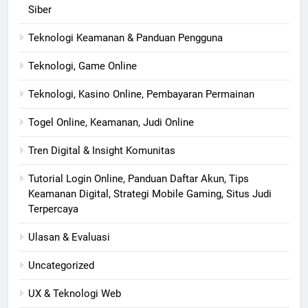
Siber
Teknologi Keamanan & Panduan Pengguna
Teknologi, Game Online
Teknologi, Kasino Online, Pembayaran Permainan
Togel Online, Keamanan, Judi Online
Tren Digital & Insight Komunitas
Tutorial Login Online, Panduan Daftar Akun, Tips
Keamanan Digital, Strategi Mobile Gaming, Situs Judi
Terpercaya
Ulasan & Evaluasi
Uncategorized
UX & Teknologi Web