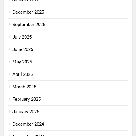
December 2025
September 2025
July 2025
June 2025
May 2025
April 2025
March 2025
February 2025
January 2025
December 2024