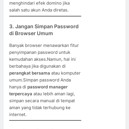
menghindari efek domino jika
salah satu akun Anda diretas.
3. Jangan Simpan Password
di Browser Umum
Banyak browser menawarkan fitur
penyimpanan password untuk
kemudahan akses.Namun, hal ini
berbahaya jika digunakan di
perangkat bersama
atau komputer
umum.Simpan password Anda
hanya di
password manager
terpercaya
atau lebih aman lagi,
simpan secara manual di tempat
aman yang tidak terhubung ke
internet.