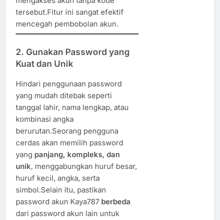
mengakses akun tanpa kode
tersebut.Fitur ini sangat efektif
mencegah pembobolan akun.
2. Gunakan Password yang
Kuat dan Unik
Hindari penggunaan password
yang mudah ditebak seperti
tanggal lahir, nama lengkap, atau
kombinasi angka
berurutan.Seorang pengguna
cerdas akan memilih password
yang
panjang, kompleks, dan
unik
, menggabungkan huruf besar,
huruf kecil, angka, serta
simbol.Selain itu, pastikan
password akun Kaya787
berbeda
dari password akun lain untuk