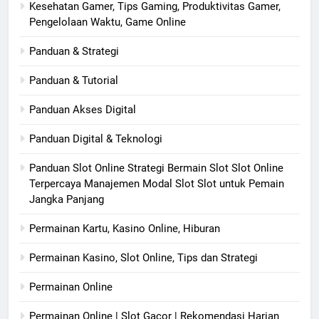
Kesehatan Gamer, Tips Gaming, Produktivitas Gamer,
Pengelolaan Waktu, Game Online
Panduan & Strategi
Panduan & Tutorial
Panduan Akses Digital
Panduan Digital & Teknologi
Panduan Slot Online Strategi Bermain Slot Slot Online
Terpercaya Manajemen Modal Slot Slot untuk Pemain
Jangka Panjang
Permainan Kartu, Kasino Online, Hiburan
Permainan Kasino, Slot Online, Tips dan Strategi
Permainan Online
Permainan Online | Slot Gacor | Rekomendasi Harian