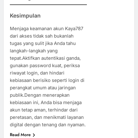
Kesimpulan
Menjaga keamanan akun Kaya787
dari akses tidak sah bukanlah
tugas yang sulit jika Anda tahu
langkah-langkah yang
tepat.Aktifkan autentikasi ganda,
gunakan password kuat, periksa
riwayat login, dan hindari
kebiasaan berisiko seperti login di
perangkat umum atau jaringan
publik.Dengan menerapkan
kebiasaan ini, Anda bisa menjaga
akun tetap aman, terhindar dari
peretasan, dan menikmati layanan
digital dengan tenang dan nyaman.
Read More