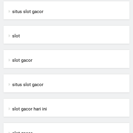
situs slot gacor
slot
slot gacor
situs slot gacor
slot gacor hari ini