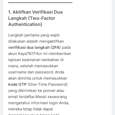
1. Aktifkan Verifikasi Dua
Langkah (Two-Factor
Authentication)
Langkah pertama yang wajib
dilakukan adalah mengaktifkan
verifikasi dua langkah (2FA)
pada
akun Kaya787.Fitur ini memberikan
lapisan keamanan tambahan di
mana, setelah memasukkan
username dan password, Anda
akan diminta untuk memasukkan
kode OTP
(One-Time Password)
yang dikirimkan ke ponsel atau
email terdaftar.Meski seseorang
mengetahui informasi login Anda,
mereka tetap tidak dapat