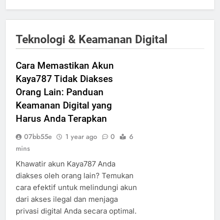
Teknologi & Keamanan Digital
Cara Memastikan Akun
Kaya787 Tidak Diakses
Orang Lain: Panduan
Keamanan Digital yang
Harus Anda Terapkan
07bb55e
1 year ago
0
6
mins
Khawatir akun Kaya787 Anda
diakses oleh orang lain? Temukan
cara efektif untuk melindungi akun
dari akses ilegal dan menjaga
privasi digital Anda secara optimal.