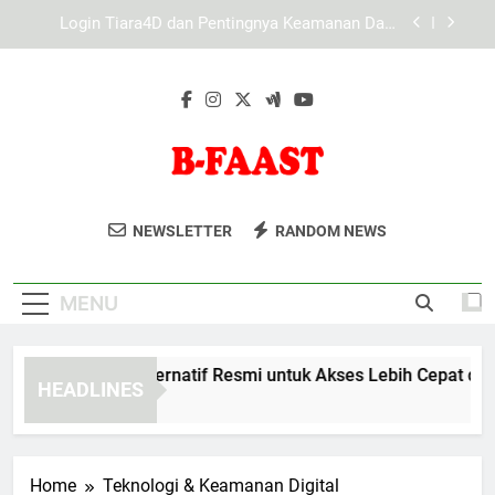
Skip
Login Tiara4D dan Pentingnya Keamanan Data
to
Akun Pengguna
content
Evolusi Teknologi Gaming dari PC hingga Mobile
Game
Evaluasi Navigasi Pengguna di Lebah4D: Analisis
Struktur, Aksesibilitas, dan Kenyamanan Digital
LAE138 Link Alternatif Resmi untuk Akses Lebih
Cepat dan Stabil
B-FAAST
Login Tiara4D dan Pentingnya Keamanan Data
B-FAAST Menyediakan Solusi Teknologi
NEWSLETTER
RANDOM NEWS
Akun Pengguna
Keamanan Yang Canggih Untuk
Evolusi Teknologi Gaming dari PC hingga Mobile
Berbagai Kebutuhan Industri Dan
Game
MENU
Perumahan.
Evaluasi Navigasi Pengguna di Lebah4D: Analisis
Struktur, Aksesibilitas, dan Kenyamanan Digital
LAE138 Link Alternatif Resmi untuk Akses Lebih Cepat dan St
HEADLINES
3 Months Ago
Home
Teknologi & Keamanan Digital