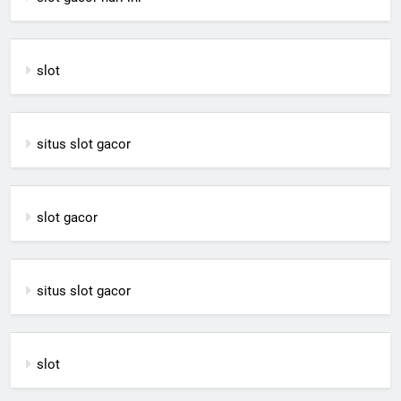
slot
situs slot gacor
slot gacor
situs slot gacor
slot