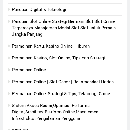
Panduan Digital & Teknologi
Panduan Slot Online Strategi Bermain Slot Slot Online
Terpercaya Manajemen Modal Slot Slot untuk Pemain
Jangka Panjang
Permainan Kartu, Kasino Online, Hiburan
Permainan Kasino, Slot Online, Tips dan Strategi
Permainan Online
Permainan Online | Slot Gacor | Rekomendasi Harian
Permainan Online, Strategi & Tips, Teknologi Game
Sistem Akses Resmi,Optimasi Performa
Digital,Stabilitas Platform Online,Manajemen
Infrastruktur,Pengalaman Pengguna