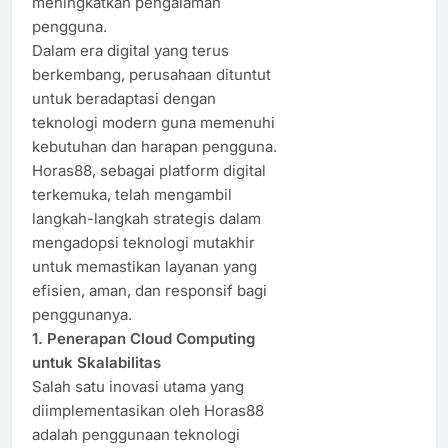
meningkatkan pengalaman
pengguna.
Dalam era digital yang terus
berkembang, perusahaan dituntut
untuk beradaptasi dengan
teknologi modern guna memenuhi
kebutuhan dan harapan pengguna.
Horas88, sebagai platform digital
terkemuka, telah mengambil
langkah-langkah strategis dalam
mengadopsi teknologi mutakhir
untuk memastikan layanan yang
efisien, aman, dan responsif bagi
penggunanya.
1. Penerapan Cloud Computing
untuk Skalabilitas
Salah satu inovasi utama yang
diimplementasikan oleh Horas88
adalah penggunaan teknologi