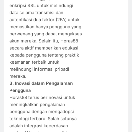
enkripsi SSL untuk melindungi
data selama transmisi dan
autentikasi dua faktor (2FA) untuk
memastikan hanya pengguna yang
berwenang yang dapat mengakses
akun mereka. Selain itu, Horas88
secara aktif memberikan edukasi
kepada pengguna tentang praktik
keamanan terbaik untuk
melindungi informasi pribadi
mereka.
3. Inovasi dalam Pengalaman
Pengguna
Horas88 terus berinovasi untuk
meningkatkan pengalaman
pengguna dengan mengadopsi
teknologi terbaru. Salah satunya
adalah integrasi kecerdasan