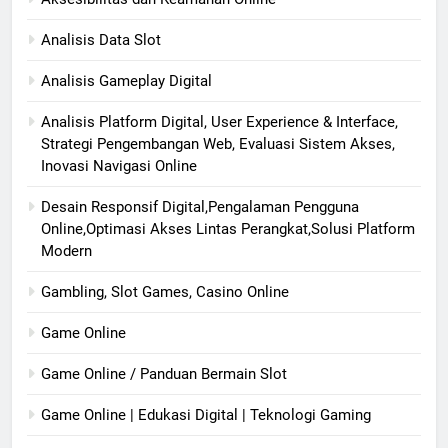
Analisis Data Slot
Analisis Gameplay Digital
Analisis Platform Digital, User Experience & Interface,
Strategi Pengembangan Web, Evaluasi Sistem Akses,
Inovasi Navigasi Online
Desain Responsif Digital,Pengalaman Pengguna
Online,Optimasi Akses Lintas Perangkat,Solusi Platform
Modern
Gambling, Slot Games, Casino Online
Game Online
Game Online / Panduan Bermain Slot
Game Online | Edukasi Digital | Teknologi Gaming