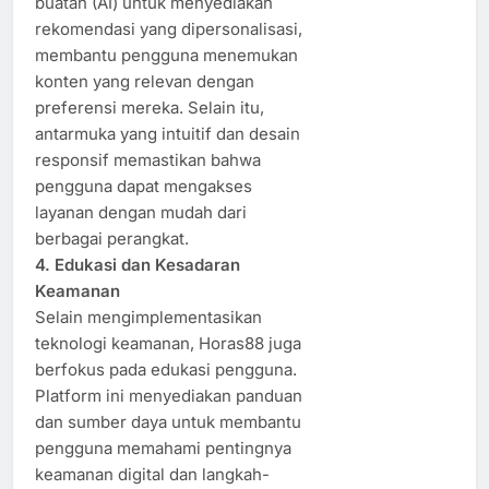
buatan (AI) untuk menyediakan
rekomendasi yang dipersonalisasi,
membantu pengguna menemukan
konten yang relevan dengan
preferensi mereka. Selain itu,
antarmuka yang intuitif dan desain
responsif memastikan bahwa
pengguna dapat mengakses
layanan dengan mudah dari
berbagai perangkat.
4. Edukasi dan Kesadaran
Keamanan
Selain mengimplementasikan
teknologi keamanan, Horas88 juga
berfokus pada edukasi pengguna.
Platform ini menyediakan panduan
dan sumber daya untuk membantu
pengguna memahami pentingnya
keamanan digital dan langkah-