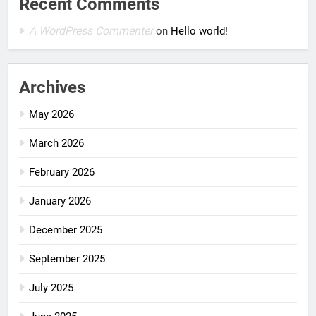
Recent Comments
A WordPress Commenter
on
Hello world!
Archives
May 2026
March 2026
February 2026
January 2026
December 2025
September 2025
July 2025