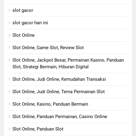
slot gacor
slot gacor hari ini
Slot Online
Slot Online, Game Slot, Review Slot
Slot Online, Jackpot Besar, Permainan Kasino, Panduan
Slot, Strategi Bermain, Hiburan Digital
Slot Online, Judi Online, Kemudahan Transaksi
Slot Online, Judi Online, Tema Permainan Slot
Slot Online, Kasino, Panduan Bermain
Slot Online, Panduan Permainan, Casino Online
Slot Online, Panduan Slot