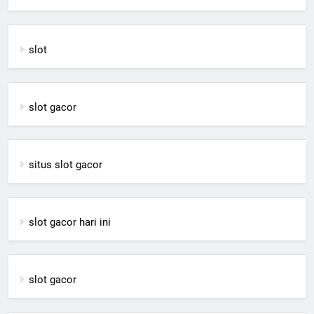
slot
slot gacor
situs slot gacor
slot gacor hari ini
slot gacor