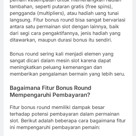
tambahan, seperti putaran gratis (free spins),
pengganda (multipliers), atau hadiah uang tunai
langsung. Fitur bonus round bisa sangat bervariasi
antara satu permainan slot dengan lainnya, baik
dari segi cara pengaktifannya, jenis hadiah yang
ditawarkan, maupun durasi bonus itu sendiri.
Bonus round sering kali menjadi elemen yang
sangat dicari dalam mesin slot karena dapat
meningkatkan peluang kemenangan dan
memberikan pengalaman bermain yang lebih seru.
Bagaimana Fitur Bonus Round
Mempengaruhi Pembayaran?
Fitur bonus round memiliki dampak besar
terhadap potensi pembayaran dalam permainan
slot. Berikut adalah beberapa cara bagaimana fitur
ini mempengaruhi pembayaran pemain: