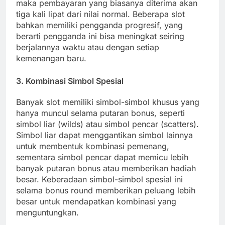
maka pembayaran yang biasanya diterima akan
tiga kali lipat dari nilai normal. Beberapa slot
bahkan memiliki pengganda progresif, yang
berarti pengganda ini bisa meningkat seiring
berjalannya waktu atau dengan setiap
kemenangan baru.
3.
Kombinasi Simbol Spesial
Banyak slot memiliki simbol-simbol khusus yang
hanya muncul selama putaran bonus, seperti
simbol liar (wilds) atau simbol pencar (scatters).
Simbol liar dapat menggantikan simbol lainnya
untuk membentuk kombinasi pemenang,
sementara simbol pencar dapat memicu lebih
banyak putaran bonus atau memberikan hadiah
besar. Keberadaan simbol-simbol spesial ini
selama bonus round memberikan peluang lebih
besar untuk mendapatkan kombinasi yang
menguntungkan.