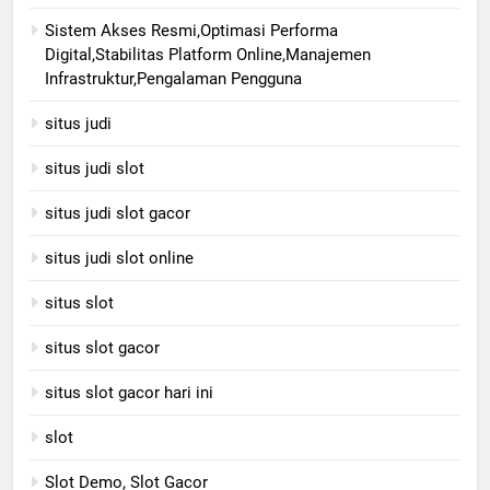
Sistem Akses Resmi,Optimasi Performa
Digital,Stabilitas Platform Online,Manajemen
Infrastruktur,Pengalaman Pengguna
situs judi
situs judi slot
situs judi slot gacor
situs judi slot online
situs slot
situs slot gacor
situs slot gacor hari ini
slot
Slot Demo, Slot Gacor