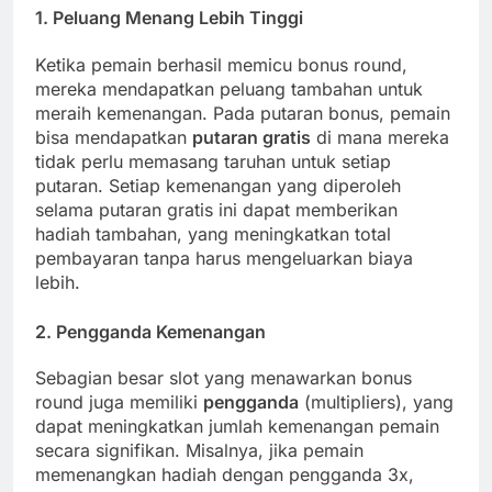
1.
Peluang Menang Lebih Tinggi
Ketika pemain berhasil memicu bonus round,
mereka mendapatkan peluang tambahan untuk
meraih kemenangan. Pada putaran bonus, pemain
bisa mendapatkan
putaran gratis
di mana mereka
tidak perlu memasang taruhan untuk setiap
putaran. Setiap kemenangan yang diperoleh
selama putaran gratis ini dapat memberikan
hadiah tambahan, yang meningkatkan total
pembayaran tanpa harus mengeluarkan biaya
lebih.
2.
Pengganda Kemenangan
Sebagian besar slot yang menawarkan bonus
round juga memiliki
pengganda
(multipliers), yang
dapat meningkatkan jumlah kemenangan pemain
secara signifikan. Misalnya, jika pemain
memenangkan hadiah dengan pengganda 3x,