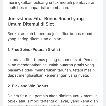
meningkatkan peluang untuk meraih pembayaran
lebih besar tanpa risiko tambahan.
Jenis-Jenis Fitur Bonus Round yang
Umum Ditemui di Slot
Berikut adalah beberapa jenis fitur bonus round
yang sering ditemukan di slot:
1.
Free Spins (Putaran Gratis)
Ini adalah fitur bonus paling umum di slot. Pemain
akan mendapatkan sejumlah putaran gratis yang
biasanya tidak memerlukan taruhan, tetapi masih
dapat menghasilkan kemenangan yang nyata.
2.
Pick and Win Bonus
Dalam fitur ini, pemain akan diminta untuk memilih
objek atau simbol tertentu di layar, yang kemudian