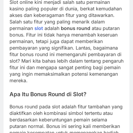
Slot online kini menjadi salah satu permainan
kasino paling populer di dunia, berkat kemudahan
akses dan keberagaman fitur yang ditawarkan.
Salah satu fitur yang paling menarik dalam
permainan
slot
adalah
bonus round
atau putaran
bonus. Fitur ini tidak hanya menambah keseruan
permainan, tetapi juga dapat memberikan
pembayaran yang signifikan. Lantas, bagaimana
fitur bonus round ini memengaruhi pembayaran di
slot? Mari kita bahas lebih dalam tentang pengaruh
fitur ini dan mengapa sangat penting bagi pemain
yang ingin memaksimalkan potensi kemenangan
mereka.
Apa Itu Bonus Round di Slot?
Bonus round pada slot adalah fitur tambahan yang
diaktifkan oleh kombinasi simbol tertentu atau
berdasarkan keberuntungan pemain selama
putaran normal. Bonus ini sering kali memberikan
pemain kesempatan untuk memenangkan hadiah