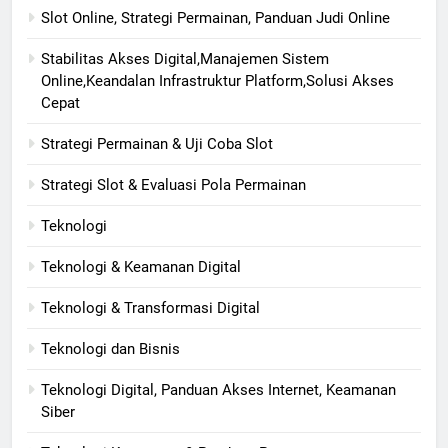
Slot Online, Strategi Permainan, Panduan Judi Online
Stabilitas Akses Digital,Manajemen Sistem
Online,Keandalan Infrastruktur Platform,Solusi Akses
Cepat
Strategi Permainan & Uji Coba Slot
Strategi Slot & Evaluasi Pola Permainan
Teknologi
Teknologi & Keamanan Digital
Teknologi & Transformasi Digital
Teknologi dan Bisnis
Teknologi Digital, Panduan Akses Internet, Keamanan
Siber