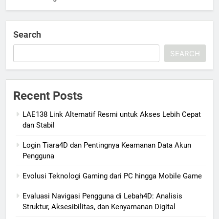
Search
SEARCH
Recent Posts
LAE138 Link Alternatif Resmi untuk Akses Lebih Cepat
dan Stabil
Login Tiara4D dan Pentingnya Keamanan Data Akun
Pengguna
Evolusi Teknologi Gaming dari PC hingga Mobile Game
Evaluasi Navigasi Pengguna di Lebah4D: Analisis
Struktur, Aksesibilitas, dan Kenyamanan Digital