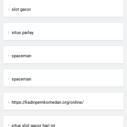
slot gacor
situs parlay
spaceman
spaceman
https://kadinpemkomedan.org/online/
situs slot gacor hari ini