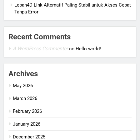
Lebah4D Link Alternatif Paling Stabil untuk Akses Cepat
Tanpa Error
Recent Comments
A WordPress Commenter
on
Hello world!
Archives
May 2026
March 2026
February 2026
January 2026
December 2025