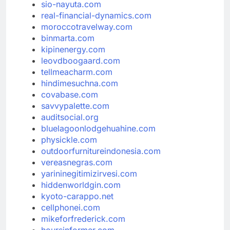
sio-nayuta.com
real-financial-dynamics.com
moroccotravelway.com
binmarta.com
kipinenergy.com
leovdboogaard.com
tellmeacharm.com
hindimesuchna.com
covabase.com
savvypalette.com
auditsocial.org
bluelagoonlodgehuahine.com
physickle.com
outdoorfurnitureindonesia.com
vereasnegras.com
yarininegitimizirvesi.com
hiddenworldgin.com
kyoto-carappo.net
cellphonei.com
mikeforfrederick.com
hoursinformer.com