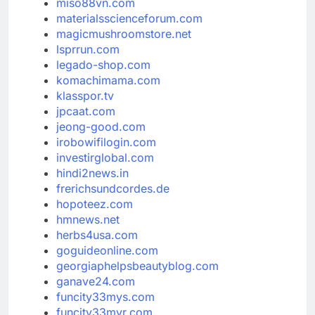
miso88vn.com
materialsscienceforum.com
magicmushroomstore.net
lsprrun.com
legado-shop.com
komachimama.com
klasspor.tv
jpcaat.com
jeong-good.com
irobowifilogin.com
investirglobal.com
hindi2news.in
frerichsundcordes.de
hopoteez.com
hmnews.net
herbs4usa.com
goguideonline.com
georgiaphelpsbeautyblog.com
ganave24.com
funcity33mys.com
funcity33myr.com