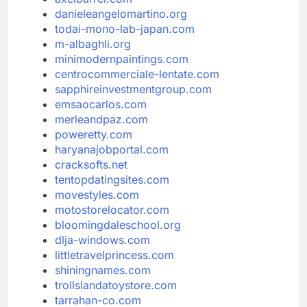
danieleangelomartino.org
todai-mono-lab-japan.com
m-albaghli.org
minimodernpaintings.com
centrocommerciale-lentate.com
sapphireinvestmentgroup.com
emsaocarlos.com
merleandpaz.com
poweretty.com
haryanajobportal.com
cracksofts.net
tentopdatingsites.com
movestyles.com
motostorelocator.com
bloomingdaleschool.org
dlja-windows.com
littletravelprincess.com
shiningnames.com
trollslandatoystore.com
tarrahan-co.com