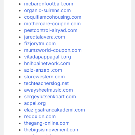
mcbaronfootball.com
organic-suirens.com
coquitlamcohousing.com
mothercare-coupon.com
pestcontrol-alryad.com
jaredtalavera.com
fizjorytm.com
mumzworld-coupon.com
vitadapappagalli.org
hnihpainetwork.com
aziz-anzabi.com
storewestern.com
techteacherslog.net
awaysheetmusic.com
sergeylutsenkoart.com
acpel.org
elazigsatrancakademi.com
redoxldn.com
thegang-online.com
thebigsismovement.com