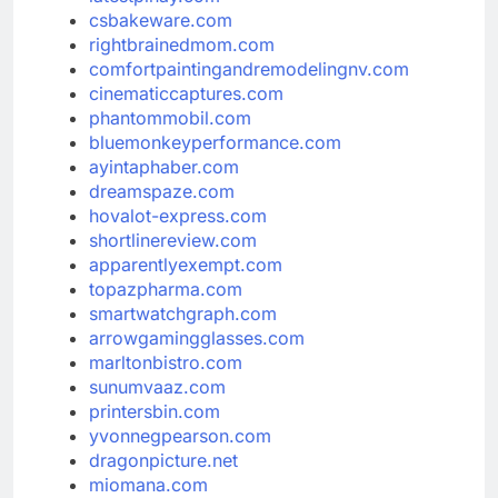
csbakeware.com
rightbrainedmom.com
comfortpaintingandremodelingnv.com
cinematiccaptures.com
phantommobil.com
bluemonkeyperformance.com
ayintaphaber.com
dreamspaze.com
hovalot-express.com
shortlinereview.com
apparentlyexempt.com
topazpharma.com
smartwatchgraph.com
arrowgamingglasses.com
marltonbistro.com
sunumvaaz.com
printersbin.com
yvonnegpearson.com
dragonpicture.net
miomana.com