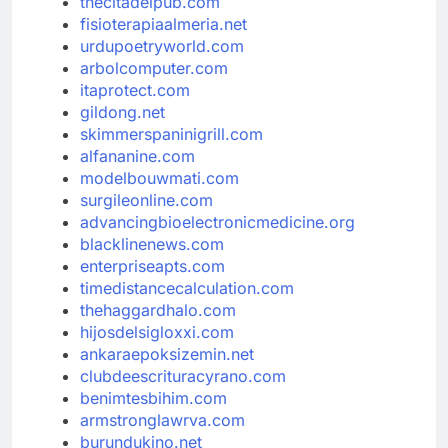
thecitadelpub.com
fisioterapiaalmeria.net
urdupoetryworld.com
arbolcomputer.com
itaprotect.com
gildong.net
skimmerspaninigrill.com
alfananine.com
modelbouwmati.com
surgileonline.com
advancingbioelectronicmedicine.org
blacklinenews.com
enterpriseapts.com
timedistancecalculation.com
thehaggardhalo.com
hijosdelsigloxxi.com
ankaraepoksizemin.net
clubdeescrituracyrano.com
benimtesbihim.com
armstronglawrva.com
burundukino.net