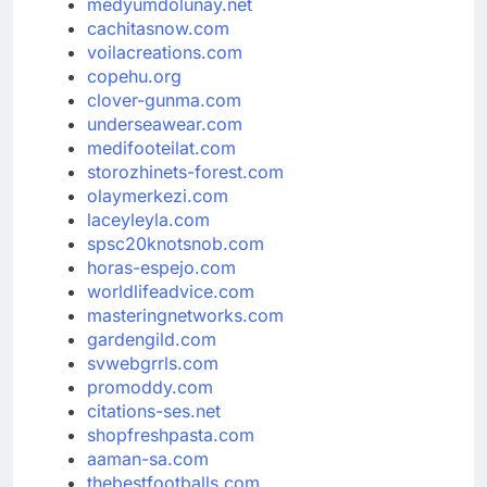
medyumdolunay.net
cachitasnow.com
voilacreations.com
copehu.org
clover-gunma.com
underseawear.com
medifooteilat.com
storozhinets-forest.com
olaymerkezi.com
laceyleyla.com
spsc20knotsnob.com
horas-espejo.com
worldlifeadvice.com
masteringnetworks.com
gardengild.com
svwebgrrls.com
promoddy.com
citations-ses.net
shopfreshpasta.com
aaman-sa.com
thebestfootballs.com