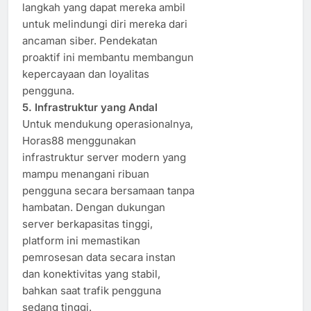
langkah yang dapat mereka ambil
untuk melindungi diri mereka dari
ancaman siber. Pendekatan
proaktif ini membantu membangun
kepercayaan dan loyalitas
pengguna.
5. Infrastruktur yang Andal
Untuk mendukung operasionalnya,
Horas88 menggunakan
infrastruktur server modern yang
mampu menangani ribuan
pengguna secara bersamaan tanpa
hambatan. Dengan dukungan
server berkapasitas tinggi,
platform ini memastikan
pemrosesan data secara instan
dan konektivitas yang stabil,
bahkan saat trafik pengguna
sedang tinggi.