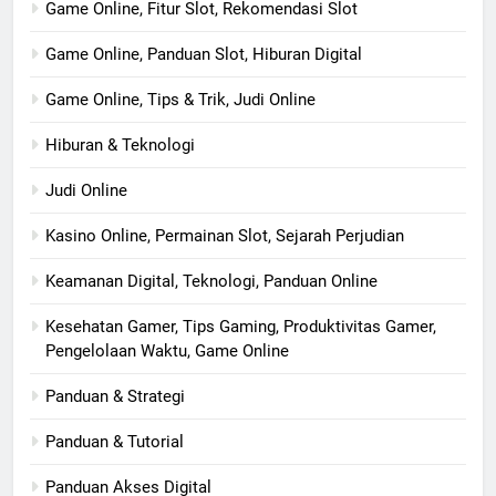
Game Online, Fitur Slot, Rekomendasi Slot
Game Online, Panduan Slot, Hiburan Digital
Game Online, Tips & Trik, Judi Online
Hiburan & Teknologi
Judi Online
Kasino Online, Permainan Slot, Sejarah Perjudian
Keamanan Digital, Teknologi, Panduan Online
Kesehatan Gamer, Tips Gaming, Produktivitas Gamer,
Pengelolaan Waktu, Game Online
Panduan & Strategi
Panduan & Tutorial
Panduan Akses Digital