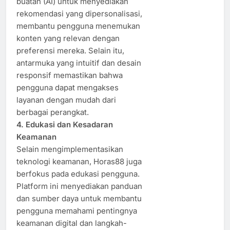
buatan (AI) untuk menyediakan
rekomendasi yang dipersonalisasi,
membantu pengguna menemukan
konten yang relevan dengan
preferensi mereka. Selain itu,
antarmuka yang intuitif dan desain
responsif memastikan bahwa
pengguna dapat mengakses
layanan dengan mudah dari
berbagai perangkat.
4. Edukasi dan Kesadaran
Keamanan
Selain mengimplementasikan
teknologi keamanan, Horas88 juga
berfokus pada edukasi pengguna.
Platform ini menyediakan panduan
dan sumber daya untuk membantu
pengguna memahami pentingnya
keamanan digital dan langkah-