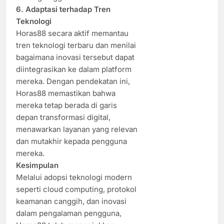
6. Adaptasi terhadap Tren
Teknologi
Horas88 secara aktif memantau
tren teknologi terbaru dan menilai
bagaimana inovasi tersebut dapat
diintegrasikan ke dalam platform
mereka. Dengan pendekatan ini,
Horas88 memastikan bahwa
mereka tetap berada di garis
depan transformasi digital,
menawarkan layanan yang relevan
dan mutakhir kepada pengguna
mereka.
Kesimpulan
Melalui adopsi teknologi modern
seperti cloud computing, protokol
keamanan canggih, dan inovasi
dalam pengalaman pengguna,