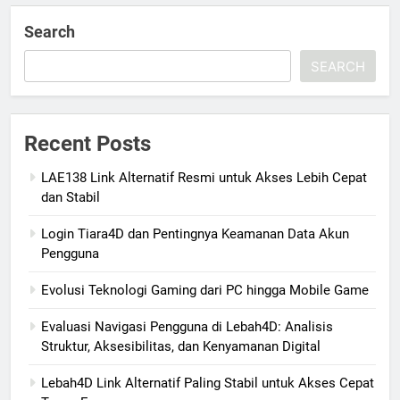
Search
SEARCH
Recent Posts
LAE138 Link Alternatif Resmi untuk Akses Lebih Cepat
dan Stabil
Login Tiara4D dan Pentingnya Keamanan Data Akun
Pengguna
Evolusi Teknologi Gaming dari PC hingga Mobile Game
Evaluasi Navigasi Pengguna di Lebah4D: Analisis
Struktur, Aksesibilitas, dan Kenyamanan Digital
Lebah4D Link Alternatif Paling Stabil untuk Akses Cepat