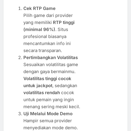
Cek RTP Game
Pilih game dari provider
yang memiliki
RTP tinggi
(minimal 96%)
. Situs
profesional biasanya
mencantumkan info ini
secara transparan.
Pertimbangkan Volatilitas
Sesuaikan volatilitas game
dengan gaya bermainmu.
Volatilitas tinggi cocok
untuk jackpot
, sedangkan
volatilitas rendah
cocok
untuk pemain yang ingin
menang sering meski kecil.
Uji Melalui Mode Demo
Hampir semua provider
menyediakan mode demo.