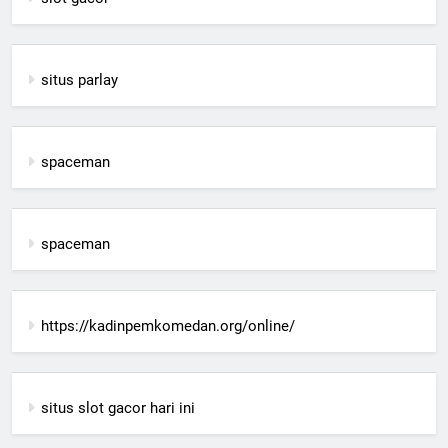
situs parlay
spaceman
spaceman
https://kadinpemkomedan.org/online/
situs slot gacor hari ini