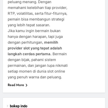
peluang menang. Dengan
memahami kelebihan tiap provider,
RTP, volatilitas, serta fitur-fiturnya,
pemain bisa membangun strategi
yang lebih tepat sasaran.
Jika kamu ingin bermain bukan
hanya dengan harapan, tapi juga
dengan perhitungan,
memilih
provider slot yang tepat adalah
langkah cerdas pertama.
Bermain
dengan bijak, pahami sistem
permainan, dan jangan lupa nikmati
setiap momen di dunia slot online
yang penuh warna dan peluang.
Read More
bokep indo