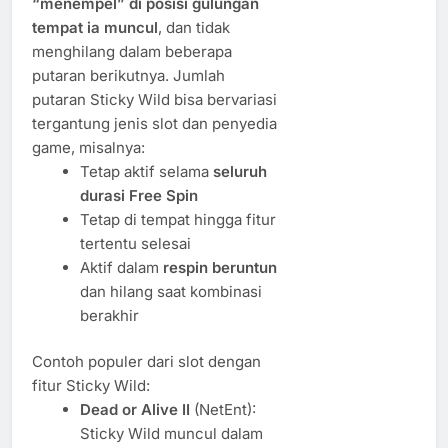
“menempel” di posisi gulungan
tempat ia muncul
, dan tidak
menghilang dalam beberapa
putaran berikutnya. Jumlah
putaran Sticky Wild bisa bervariasi
tergantung jenis slot dan penyedia
game, misalnya:
Tetap aktif selama
seluruh
durasi Free Spin
Tetap di tempat hingga fitur
tertentu selesai
Aktif dalam
respin beruntun
dan hilang saat kombinasi
berakhir
Contoh populer dari slot dengan
fitur Sticky Wild:
Dead or Alive II
(NetEnt):
Sticky Wild muncul dalam