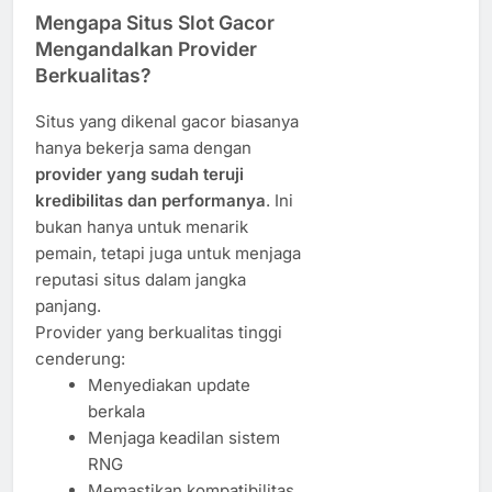
Mengapa Situs Slot Gacor
Mengandalkan Provider
Berkualitas?
Situs yang dikenal gacor biasanya
hanya bekerja sama dengan
provider yang sudah teruji
kredibilitas dan performanya
. Ini
bukan hanya untuk menarik
pemain, tetapi juga untuk menjaga
reputasi situs dalam jangka
panjang.
Provider yang berkualitas tinggi
cenderung:
Menyediakan update
berkala
Menjaga keadilan sistem
RNG
Memastikan kompatibilitas