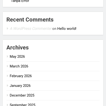
Tanpa Error
Recent Comments
A WordPress Commenter
on
Hello world!
Archives
May 2026
March 2026
February 2026
January 2026
December 2025
September 2025