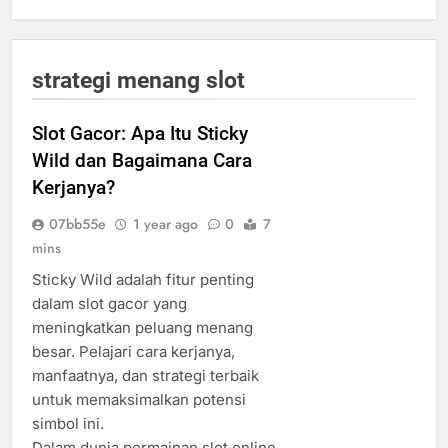
strategi menang slot
Slot Gacor: Apa Itu Sticky
Wild dan Bagaimana Cara
Kerjanya?
07bb55e
1 year ago
0
7
mins
Sticky Wild adalah fitur penting
dalam slot gacor yang
meningkatkan peluang menang
besar. Pelajari cara kerjanya,
manfaatnya, dan strategi terbaik
untuk memaksimalkan potensi
simbol ini.
Dalam dunia permainan slot online