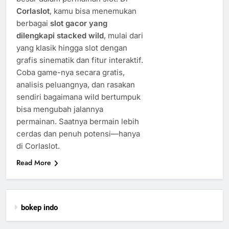
Corlaslot
, kamu bisa menemukan
berbagai
slot gacor yang
dilengkapi stacked wild
, mulai dari
yang klasik hingga slot dengan
grafis sinematik dan fitur interaktif.
Coba game-nya secara gratis,
analisis peluangnya, dan rasakan
sendiri bagaimana wild bertumpuk
bisa mengubah jalannya
permainan. Saatnya bermain lebih
cerdas dan penuh potensi—hanya
di Corlaslot.
Read More
bokep indo