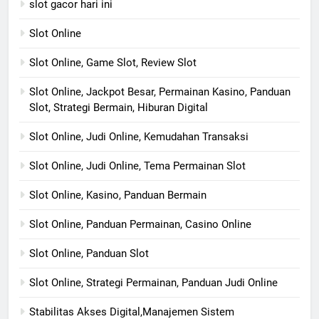
slot gacor hari ini
Slot Online
Slot Online, Game Slot, Review Slot
Slot Online, Jackpot Besar, Permainan Kasino, Panduan
Slot, Strategi Bermain, Hiburan Digital
Slot Online, Judi Online, Kemudahan Transaksi
Slot Online, Judi Online, Tema Permainan Slot
Slot Online, Kasino, Panduan Bermain
Slot Online, Panduan Permainan, Casino Online
Slot Online, Panduan Slot
Slot Online, Strategi Permainan, Panduan Judi Online
Stabilitas Akses Digital,Manajemen Sistem