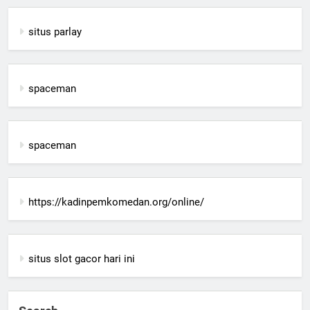
situs parlay
spaceman
spaceman
https://kadinpemkomedan.org/online/
situs slot gacor hari ini