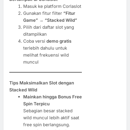
Masuk ke platform Corlaslot
Gunakan fitur filter
“Fitur
Game” → “Stacked Wild”
Pilih dari daftar slot yang
ditampilkan
Coba versi
demo gratis
terlebih dahulu untuk
melihat frekuensi wild
muncul
Tips Maksimalkan Slot dengan
Stacked Wild
Mainkan hingga Bonus Free
Spin Terpicu
Sebagian besar stacked
wild muncul lebih aktif saat
free spin berlangsung.