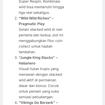
Super Respin. Kombinasi
wild bisa memenuhi hingga
tiga reel sekaligus.
“Wild Wild Riches” –
Pragmatic Play
Selain stacked wild di reel
pertama dan kedua, slot ini
menggabungkan fitur coin
collect untuk hadiah
tambahan.
“Jungle King Stacks” –
Habanero
Visual hutan tropis yang
menawan dengan stacked
wild aktif di permainan
dasar dan bonus. Cocok
untuk pemain yang suka
sensasi petualangan.
“Vikings Go Berzerk” –