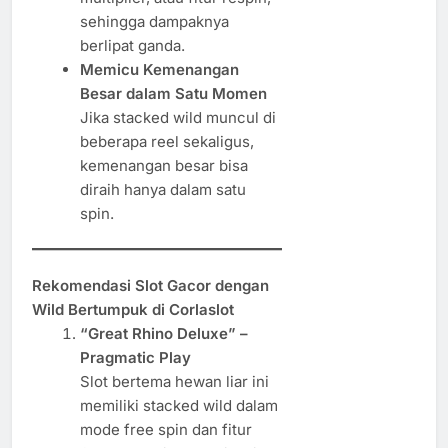
sehingga dampaknya
berlipat ganda.
Memicu Kemenangan
Besar dalam Satu Momen
Jika stacked wild muncul di
beberapa reel sekaligus,
kemenangan besar bisa
diraih hanya dalam satu
spin.
Rekomendasi Slot Gacor dengan
Wild Bertumpuk di Corlaslot
“Great Rhino Deluxe” –
Pragmatic Play
Slot bertema hewan liar ini
memiliki stacked wild dalam
mode free spin dan fitur