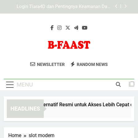
Skip
Login Tiara4D dan Pentingnya Keamanan Data
to
Akun Pengguna
content
Evolusi Teknologi Gaming dari PC hingga Mobile
Game
Evaluasi Navigasi Pengguna di Lebah4D: Analisis
Struktur, Aksesibilitas, dan Kenyamanan Digital
LAE138 Link Alternatif Resmi untuk Akses Lebih
Cepat dan Stabil
B-FAAST
B-FAAST Menyediakan Solusi Teknologi
Login Tiara4D dan Pentingnya Keamanan Data
NEWSLETTER
RANDOM NEWS
Akun Pengguna
Keamanan Yang Canggih Untuk
Evolusi Teknologi Gaming dari PC hingga Mobile
Berbagai Kebutuhan Industri Dan
Game
MENU
Perumahan.
Evaluasi Navigasi Pengguna di Lebah4D: Analisis
Struktur, Aksesibilitas, dan Kenyamanan Digital
LAE138 Link Alternatif Resmi untuk Akses Lebih Cepat dan St
HEADLINES
3 Months Ago
Home
slot modern