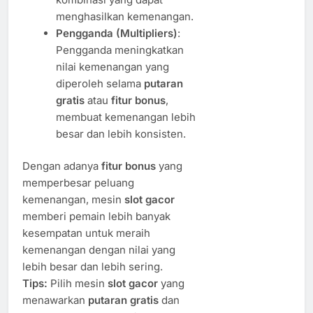
menghasilkan kemenangan.
Pengganda (Multipliers)
:
Pengganda meningkatkan
nilai kemenangan yang
diperoleh selama
putaran
gratis
atau
fitur bonus
,
membuat kemenangan lebih
besar dan lebih konsisten.
Dengan adanya
fitur bonus
yang
memperbesar peluang
kemenangan, mesin
slot gacor
memberi pemain lebih banyak
kesempatan untuk meraih
kemenangan dengan nilai yang
lebih besar dan lebih sering.
Tips:
Pilih mesin
slot gacor
yang
menawarkan
putaran gratis
dan