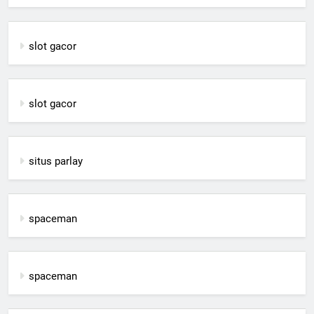
slot gacor
slot gacor
situs parlay
spaceman
spaceman