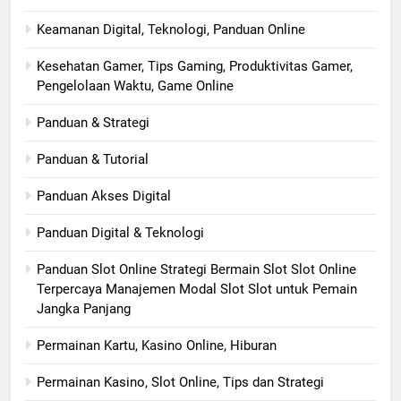
Keamanan Digital, Teknologi, Panduan Online
Kesehatan Gamer, Tips Gaming, Produktivitas Gamer,
Pengelolaan Waktu, Game Online
Panduan & Strategi
Panduan & Tutorial
Panduan Akses Digital
Panduan Digital & Teknologi
Panduan Slot Online Strategi Bermain Slot Slot Online
Terpercaya Manajemen Modal Slot Slot untuk Pemain
Jangka Panjang
Permainan Kartu, Kasino Online, Hiburan
Permainan Kasino, Slot Online, Tips dan Strategi