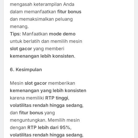
mengasah keterampilan Anda
dalam memanfaatkan
fitur bonus
dan memaksimalkan peluang
menang.
Tips:
Manfaatkan
mode demo
untuk berlatih dan memilih mesin
slot gacor
yang memberi
kemenangan lebih konsisten
.
6.
Kesimpulan
Mesin
slot gacor
memberikan
kemenangan yang lebih konsisten
karena memiliki
RTP tinggi
,
volatilitas rendah hingga sedang
,
dan
fitur bonus
yang
menguntungkan. Memilih mesin
dengan
RTP lebih dari 95%
,
volatilitas rendah hingga sedang
,