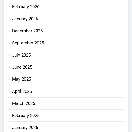
February 2026
January 2026
December 2025
September 2025
July 2025
June 2025
May 2025
April 2025
March 2025
February 2025
January 2025