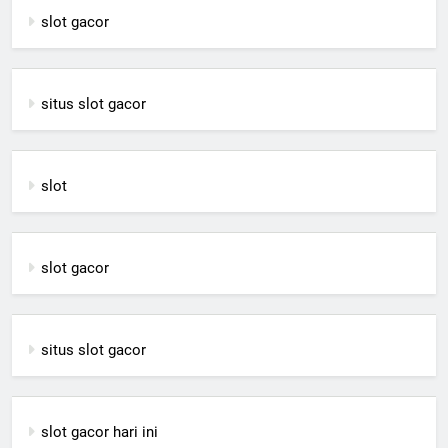
slot gacor
situs slot gacor
slot
slot gacor
situs slot gacor
slot gacor hari ini