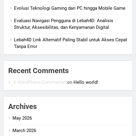
Evolusi Teknologi Gaming dari PC hingga Mobile Game
Evaluasi Navigasi Pengguna di Lebah4D: Analisis
Struktur, Aksesibilitas, dan Kenyamanan Digital
Lebah4D Link Alternatif Paling Stabil untuk Akses Cepat
Tanpa Error
Recent Comments
A WordPress Commenter
on
Hello world!
Archives
May 2026
March 2026