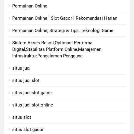
Permainan Online
Permainan Online | Slot Gacor | Rekomendasi Harian
Permainan Online, Strategi & Tips, Teknologi Game
Sistem Akses Resmi,Optimasi Performa
Digital,Stabilitas Platform Online,Manajemen
Infrastruktur,Pengalaman Pengguna
situs judi
situs judi slot
situs judi slot gacor
situs judi slot online
situs slot
situs slot gacor