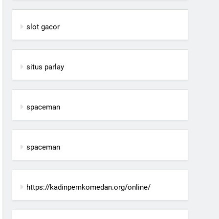
slot gacor
situs parlay
spaceman
spaceman
https://kadinpemkomedan.org/online/