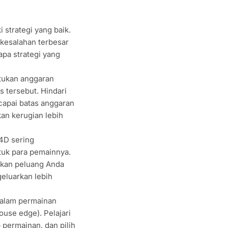
 strategi yang baik.
 kesalahan terbesar
pa strategi yang
ukan anggaran
 tersebut. Hindari
capai batas anggaran
an kerugian lebih
D sering
uk para pemainnya.
tkan peluang Anda
eluarkan lebih
alam permainan
ouse edge). Pelajari
permainan, dan pilih