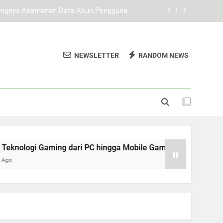
tingnya Keamanan Data Akun Pengguna
gi Gaming dari PC hingga Mobile Game
 Aksesibilitas, dan Kenyamanan Digital
NEWSLETTER
RANDOM NEWS
smi untuk Akses Lebih Cepat dan Stabil
erbagai Kebutuhan Industri Dan Perumahan.
tingnya Keamanan Data Akun Pengguna
gi Gaming dari PC hingga Mobile Game
 Aksesibilitas, dan Kenyamanan Digital
 Gaming dari PC hingga Mobile Game
Evaluasi Navigasi P
5 Months Ago