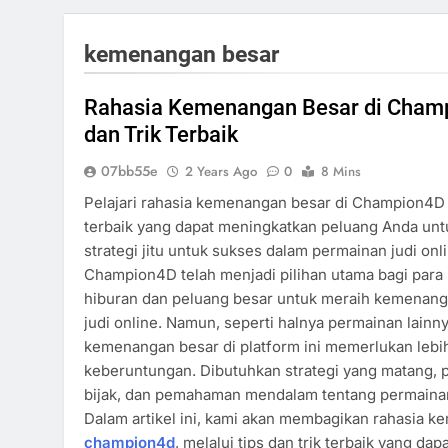
kemenangan besar
Rahasia Kemenangan Besar di Champ
dan Trik Terbaik
07bb55e
2 Years Ago
0
8 Mins
Pelajari rahasia kemenangan besar di Champion4D d
terbaik yang dapat meningkatkan peluang Anda u
strategi jitu untuk sukses dalam permainan judi onli
Champion4D telah menjadi pilihan utama bagi para
hiburan dan peluang besar untuk meraih kemenan
judi online. Namun, seperti halnya permainan lainn
kemenangan besar di platform ini memerlukan lebih
keberuntungan. Dibutuhkan strategi yang matang, 
bijak, dan pemahaman mendalam tentang permaina
Dalam artikel ini, kami akan membagikan rahasia k
champion4d
, melalui tips dan trik terbaik yang d