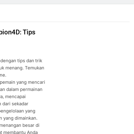
ion4D: Tips
engan tips dan trik
ntuk menang. Temukan
ne.
 pemain yang mencari
gan dalam permainan
ya, mencapai
 dari sekadar
pengelolaan yang
n yang dimainkan.
emenangan besar di
apat membantu Anda