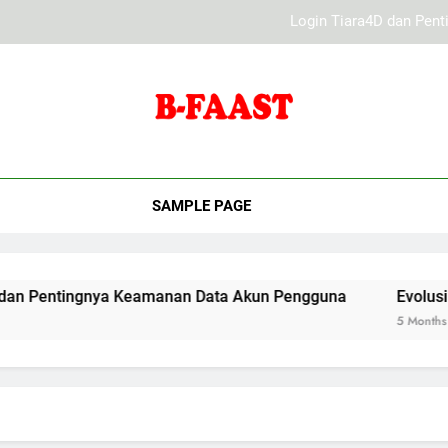
Login Tiara4D dan Pen
Evolusi Teknolo
Evaluasi Navigasi Pengguna di Lebah4D: Analisis Struktur,
FAAST
LAE138 Link Alternatif Re
enyediakan Solusi Teknologi Keamanan Yang Canggih Untuk B
Login Tiara4D dan Pen
SAMPLE PAGE
Evolusi Teknolo
Evaluasi Navigasi Pengguna di Lebah4D: Analisis Struktur,
gnya Keamanan Data Akun Pengguna
Evolusi Teknologi
5 Months Ago