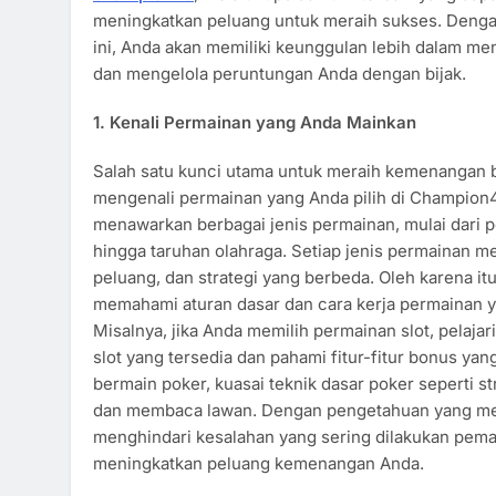
meningkatkan peluang untuk meraih sukses. Deng
ini, Anda akan memiliki keunggulan lebih dalam m
dan mengelola peruntungan Anda dengan bijak.
1. Kenali Permainan yang Anda Mainkan
Salah satu kunci utama untuk meraih kemenangan 
mengenali permainan yang Anda pilih di Champion4D
menawarkan berbagai jenis permainan, mulai dari p
hingga taruhan olahraga. Setiap jenis permainan me
peluang, dan strategi yang berbeda. Oleh karena itu
memahami aturan dasar dan cara kerja permainan ya
Misalnya, jika Anda memilih permainan slot, pelajar
slot yang tersedia dan pahami fitur-fitur bonus yan
bermain poker, kuasai teknik dasar poker seperti s
dan membaca lawan. Dengan pengetahuan yang me
menghindari kesalahan yang sering dilakukan pem
meningkatkan peluang kemenangan Anda.