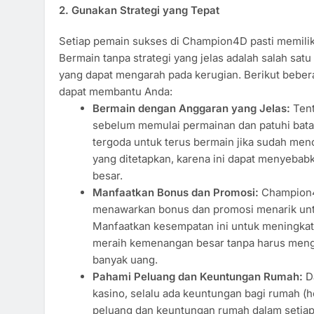
2. Gunakan Strategi yang Tepat
Setiap pemain sukses di Champion4D pasti memiliki
Bermain tanpa strategi yang jelas adalah salah satu
yang dapat mengarah pada kerugian. Berikut bebera
dapat membantu Anda:
Bermain dengan Anggaran yang Jelas:
Tent
sebelum memulai permainan dan patuhi batas
tergoda untuk terus bermain jika sudah men
yang ditetapkan, karena ini dapat menyebabk
besar.
Manfaatkan Bonus dan Promosi:
Champion4
menawarkan bonus dan promosi menarik unt
Manfaatkan kesempatan ini untuk meningka
meraih kemenangan besar tanpa harus meng
banyak uang.
Pahami Peluang dan Keuntungan Rumah:
D
kasino, selalu ada keuntungan bagi rumah (h
peluang dan keuntungan rumah dalam setiap 