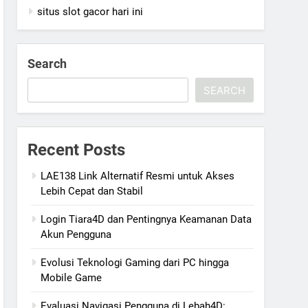
situs slot gacor hari ini
Search
SEARCH
Recent Posts
LAE138 Link Alternatif Resmi untuk Akses
Lebih Cepat dan Stabil
Login Tiara4D dan Pentingnya Keamanan Data
Akun Pengguna
Evolusi Teknologi Gaming dari PC hingga
Mobile Game
Evaluasi Navigasi Pengguna di Lebah4D: