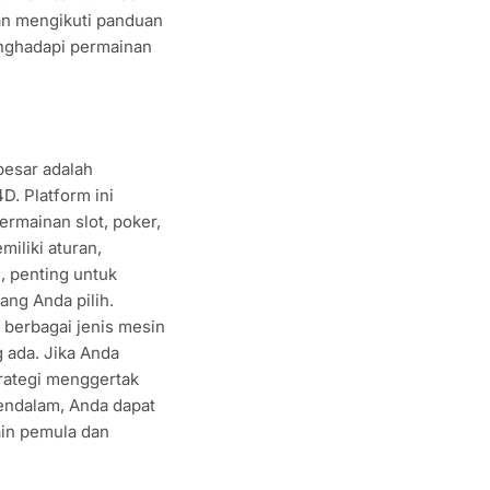
an mengikuti panduan
enghadapi permainan
besar adalah
. Platform ini
ermainan slot, poker,
miliki aturan,
, penting untuk
ng Anda pilih.
i berbagai jenis mesin
g ada. Jika Anda
trategi menggertak
ndalam, Anda dapat
ain pemula dan