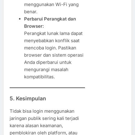
menggunakan Wi-Fi yang
benar.
Perbarui Perangkat dan
Browser:
Perangkat lunak lama dapat
menyebabkan konflik saat
mencoba login. Pastikan
browser dan sistem operasi
Anda diperbarui untuk
mengurangi masalah
kompatibilitas.
5. Kesimpulan
Tidak bisa login menggunakan
jaringan publik sering kali terjadi
karena alasan keamanan,
pemblokiran oleh platform, atau