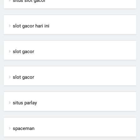
situs slot gacor
slot gacor hari ini
slot gacor
slot gacor
situs parlay
spaceman