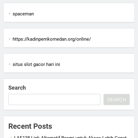
spaceman
https://kadinpemkomedan.org/online/
situs slot gacor hari ini
Search
SEARCH
Recent Posts