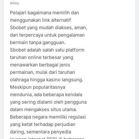
mins
Pelajari bagaimana memilih dan
menggunakan link alternatif
Sbobet yang mudah diakses, aman,
dan terpercaya untuk pengalaman
bermain tanpa gangguan.
Sbobet adalah salah satu platform
taruhan online terbesar yang
menawarkan berbagai jenis
permainan, mulai dari taruhan
olahraga hingga kasino langsung.
Meskipun popularitasnya
mendunia, ada beberapa kendala
yang sering dialami oleh pengguna
dalam mengakses situs utama.
Beberapa negara memiliki regulasi
yang ketat terhadap perjudian
daring, sementara penyedia