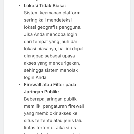
Lokasi Tidak Biasa:
Sistem keamanan platform
sering kali mendeteksi
lokasi geografis pengguna.
Jika Anda mencoba login
dari tempat yang jauh dari
lokasi biasanya, hal ini dapat
dianggap sebagai upaya
akses yang mencurigakan,
sehingga sistem menolak
login Anda.
Firewall atau Filter pada
Jaringan Publik:
Beberapa jaringan publik
memiliki pengaturan firewall
yang memblokir akses ke
situs tertentu atau jenis lalu
lintas tertentu. Jika situs