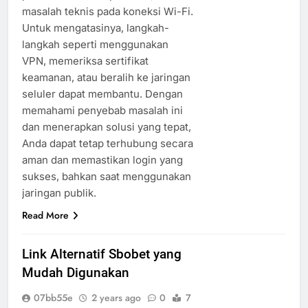
masalah teknis pada koneksi Wi-Fi.
Untuk mengatasinya, langkah-
langkah seperti menggunakan
VPN, memeriksa sertifikat
keamanan, atau beralih ke jaringan
seluler dapat membantu. Dengan
memahami penyebab masalah ini
dan menerapkan solusi yang tepat,
Anda dapat tetap terhubung secara
aman dan memastikan login yang
sukses, bahkan saat menggunakan
jaringan publik.
Read More
Link Alternatif Sbobet yang
Mudah Digunakan
07bb55e
2 years ago
0
7