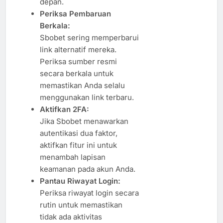
depan.
Periksa Pembaruan
Berkala:
Sbobet sering memperbarui
link alternatif mereka.
Periksa sumber resmi
secara berkala untuk
memastikan Anda selalu
menggunakan link terbaru.
Aktifkan 2FA:
Jika Sbobet menawarkan
autentikasi dua faktor,
aktifkan fitur ini untuk
menambah lapisan
keamanan pada akun Anda.
Pantau Riwayat Login:
Periksa riwayat login secara
rutin untuk memastikan
tidak ada aktivitas