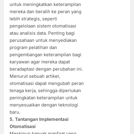
untuk meningkatkan keterampilan
mereka dan beralih ke peran yang
lebih strategis, seperti
pengelolaan sistem otomatisasi
atau analisis data. Penting bagi
perusahaan untuk menyediakan
program pelatihan dan
pengembangan keterampilan bagi
karyawan agar mereka dapat
beradaptasi dengan perubahan ini.
Menurut sebuah artikel,
otomatisasi dapat mengubah peran
tenaga kerja, sehingga diperlukan
peningkatan keterampilan untuk
menyesuaikan dengan teknologi
baru.
5. Tantangan Implementasi
Otomatisasi
Meskipun banyak manfaat yang