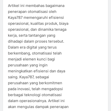
Artikel ini membahas bagaimana
penerapan otomatisasi oleh
Kaya787 memengaruhi efisiensi
operasional, kualitas produk, biaya
operasional, dan dinamika tenaga
kerja, serta tantangan yang
dihadapi dalam proses tersebut.
Dalam era digital yang terus
berkembang, otomatisasi telah
menjadi elemen kunci bagi
perusahaan yang ingin
meningkatkan efisiensi dan daya
saing. Kaya787, sebagai
perusahaan yang berkomitmen
pada inovasi, telah mengadopsi
berbagai teknologi otomatisasi
dalam operasionalnya. Artikel ini
akan mengulas dampak penerapan