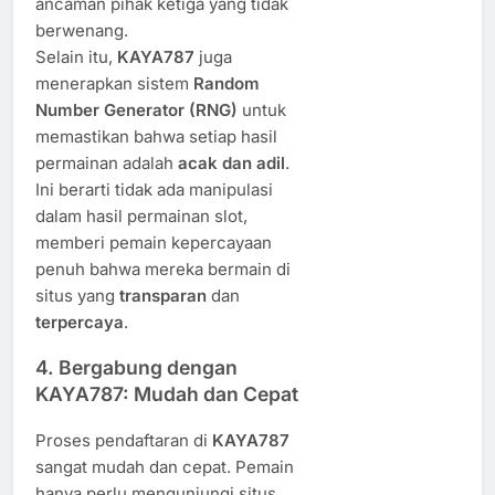
ancaman pihak ketiga yang tidak
berwenang.
Selain itu,
KAYA787
juga
menerapkan sistem
Random
Number Generator (RNG)
untuk
memastikan bahwa setiap hasil
permainan adalah
acak dan adil
.
Ini berarti tidak ada manipulasi
dalam hasil permainan slot,
memberi pemain kepercayaan
penuh bahwa mereka bermain di
situs yang
transparan
dan
terpercaya
.
4.
Bergabung dengan
KAYA787: Mudah dan Cepat
Proses pendaftaran di
KAYA787
sangat mudah dan cepat. Pemain
hanya perlu mengunjungi situs