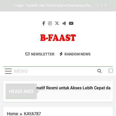
Skip
Evolusi Teknologi Gaming dari PC hingga Mobile
to
Game
content
Evaluasi Navigasi Pengguna di Lebah4D: Analisis
Struktur, Aksesibilitas, dan Kenyamanan Digital
LAE138 Link Alternatif Resmi untuk Akses Lebih
Cepat dan Stabil
Login Tiara4D dan Pentingnya Keamanan Data
Akun Pengguna
B-FAAST
B-FAAST Menyediakan Solusi Teknologi
Evolusi Teknologi Gaming dari PC hingga Mobile
NEWSLETTER
RANDOM NEWS
Game
Keamanan Yang Canggih Untuk
Evaluasi Navigasi Pengguna di Lebah4D: Analisis
Berbagai Kebutuhan Industri Dan
Struktur, Aksesibilitas, dan Kenyamanan Digital
MENU
Perumahan.
E138 Link Alternatif Resmi untuk Akses Lebih Cepat dan Stabi
HEADLINES
Months Ago
Home
KAYA787