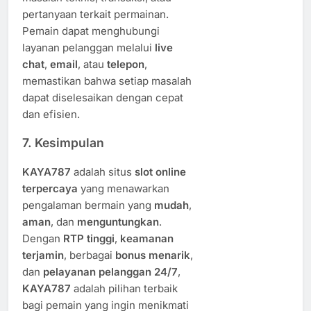
pertanyaan terkait permainan.
Pemain dapat menghubungi
layanan pelanggan melalui
live
chat
,
email
, atau
telepon
,
memastikan bahwa setiap masalah
dapat diselesaikan dengan cepat
dan efisien.
7.
Kesimpulan
KAYA787
adalah situs
slot online
terpercaya
yang menawarkan
pengalaman bermain yang
mudah
,
aman
, dan
menguntungkan
.
Dengan
RTP tinggi
,
keamanan
terjamin
, berbagai
bonus menarik
,
dan
pelayanan pelanggan 24/7
,
KAYA787
adalah pilihan terbaik
bagi pemain yang ingin menikmati