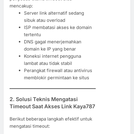
mencakup:
Server link alternatif sedang
sibuk atau overload
ISP membatasi akses ke domain
tertentu
DNS gagal menerjemahkan
domain ke IP yang benar
Koneksi internet pengguna
lambat atau tidak stabil
Perangkat firewall atau antivirus
memblokir permintaan ke situs
2. Solusi Teknis Mengatasi
Timeout Saat Akses Link Kaya787
Berikut beberapa langkah efektif untuk
mengatasi timeout: