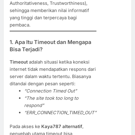
Authoritativeness, Trustworthiness),
sehingga memberikan nilai informatif
yang tinggi dan terpercaya bagi
pembaca.
1. Apa Itu Timeout dan Mengapa
Bisa Terjadi?
Timeout
adalah situasi ketika koneksi
internet tidak mendapatkan respons dari
server dalam waktu tertentu. Biasanya
ditandai dengan pesan seperti:
“Connection Timed Out”
“The site took too long to
respond”
“ERR_CONNECTION_TIMED_OUT”
Pada akses ke
Kaya787 alternatif
,
penyebab utama timeout bisa