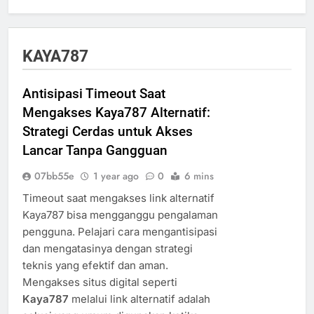
KAYA787
Antisipasi Timeout Saat
Mengakses Kaya787 Alternatif:
Strategi Cerdas untuk Akses
Lancar Tanpa Gangguan
07bb55e
1 year ago
0
6 mins
Timeout saat mengakses link alternatif
Kaya787 bisa mengganggu pengalaman
pengguna. Pelajari cara mengantisipasi
dan mengatasinya dengan strategi
teknis yang efektif dan aman.
Mengakses situs digital seperti
Kaya787
melalui link alternatif adalah