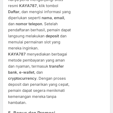
resmi
KAYA787
, klik tombol
Daftar
, dan mengisi informasi yang
diperlukan seperti
nama
,
email
,
dan
nomor telepon
. Setelah
pendaftaran berhasil, pemain dapat
langsung melakukan
deposit
dan
memulai permainan slot yang
mereka inginkan.
KAYA787
menyediakan berbagai
metode pembayaran yang aman
dan nyaman, termasuk
transfer
bank
,
e-wallet
, dan
cryptocurrency
. Dengan proses
deposit dan penarikan yang cepat,
pemain dapat segera menikmati
kemenangan mereka tanpa
hambatan.
5.
Bonus dan Promosi