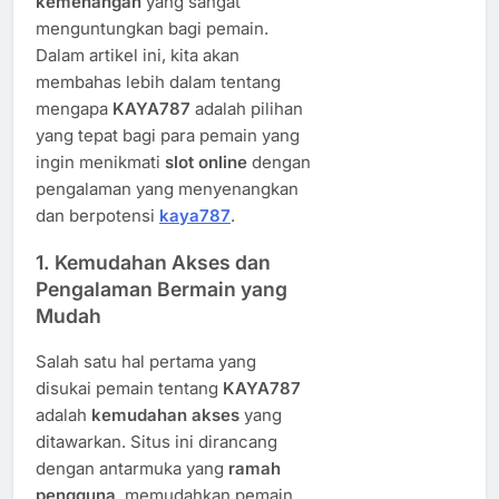
kemenangan
yang sangat
menguntungkan bagi pemain.
Dalam artikel ini, kita akan
membahas lebih dalam tentang
mengapa
KAYA787
adalah pilihan
yang tepat bagi para pemain yang
ingin menikmati
slot online
dengan
pengalaman yang menyenangkan
dan berpotensi
kaya787
.
1.
Kemudahan Akses dan
Pengalaman Bermain yang
Mudah
Salah satu hal pertama yang
disukai pemain tentang
KAYA787
adalah
kemudahan akses
yang
ditawarkan. Situs ini dirancang
dengan antarmuka yang
ramah
pengguna
, memudahkan pemain