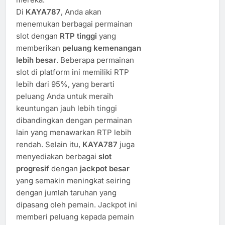
Di
KAYA787
, Anda akan
menemukan berbagai permainan
slot dengan
RTP tinggi
yang
memberikan
peluang kemenangan
lebih besar
. Beberapa permainan
slot di platform ini memiliki RTP
lebih dari 95%, yang berarti
peluang Anda untuk meraih
keuntungan jauh lebih tinggi
dibandingkan dengan permainan
lain yang menawarkan RTP lebih
rendah. Selain itu,
KAYA787
juga
menyediakan berbagai
slot
progresif
dengan
jackpot besar
yang semakin meningkat seiring
dengan jumlah taruhan yang
dipasang oleh pemain. Jackpot ini
memberi peluang kepada pemain