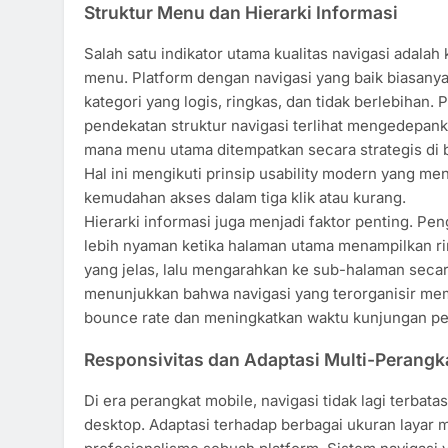
Struktur Menu dan Hierarki Informasi
Salah satu indikator utama kualitas navigasi adalah 
menu. Platform dengan navigasi yang baik biasany
kategori yang logis, ringkas, dan tidak berlebihan.
pendekatan struktur navigasi terlihat mengedepan
mana menu utama ditempatkan secara strategis di 
Hal ini mengikuti prinsip usability modern yang m
kemudahan akses dalam tiga klik atau kurang.
Hierarki informasi juga menjadi faktor penting. P
lebih nyaman ketika halaman utama menampilkan ri
yang jelas, lalu mengarahkan ke sub-halaman secara
menunjukkan bahwa navigasi yang terorganisir m
bounce rate dan meningkatkan waktu kunjungan p
Responsivitas dan Adaptasi Multi-Perangk
Di era perangkat mobile, navigasi tidak lagi terbata
desktop. Adaptasi terhadap berbagai ukuran layar m