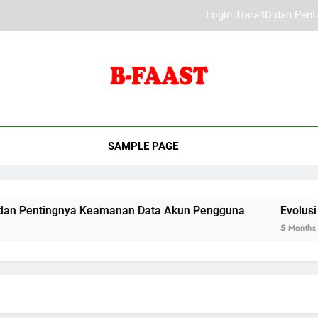
Login Tiara4D dan Pen
Evolusi Teknolo
Evaluasi Navigasi Pengguna di Lebah4D: Analisis Struktur,
FAAST
LAE138 Link Alternatif Re
enyediakan Solusi Teknologi Keamanan Yang Canggih Untuk B
Login Tiara4D dan Pen
SAMPLE PAGE
Evolusi Teknolo
Evaluasi Navigasi Pengguna di Lebah4D: Analisis Struktur,
gnya Keamanan Data Akun Pengguna
Evolusi Teknologi 
5 Months Ago