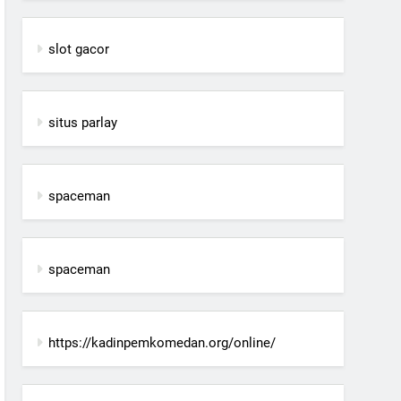
slot gacor
situs parlay
spaceman
spaceman
https://kadinpemkomedan.org/online/