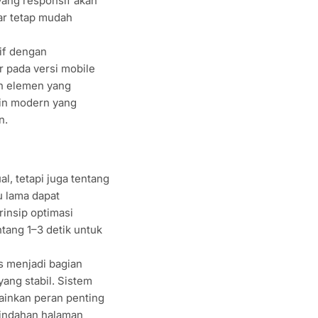
yang responsif akan
ar tetap mudah
if dengan
 pada versi mobile
n elemen yang
ain modern yang
n.
al, tetapi juga tentang
u lama dapat
insip optimasi
ntang 1–3 detik untuk
s menjadi bagian
ng stabil. Sistem
ainkan peran penting
pindahan halaman