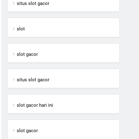
situs slot gacor
slot
slot gacor
situs slot gacor
slot gacor hari ini
slot gacor