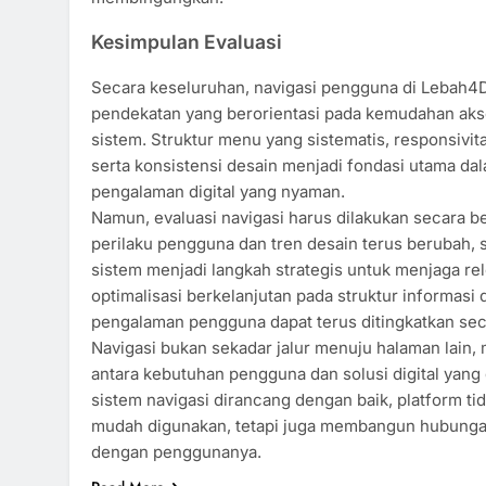
Kesimpulan Evaluasi
Secara keseluruhan, navigasi pengguna di Lebah
pendekatan yang berorientasi pada kemudahan akse
sistem. Struktur menu yang sistematis, responsivita
serta konsistensi desain menjadi fondasi utama d
pengalaman digital yang nyaman.
Namun, evaluasi navigasi harus dilakukan secara 
perilaku pengguna dan tren desain terus berubah,
sistem menjadi langkah strategis untuk menjaga re
optimalisasi berkelanjutan pada struktur informasi
pengalaman pengguna dapat terus ditingkatkan seca
Navigasi bukan sekadar jalur menuju halaman lain,
antara kebutuhan pengguna dan solusi digital yang 
sistem navigasi dirancang dengan baik, platform ti
mudah digunakan, tetapi juga membangun hubunga
dengan penggunanya.