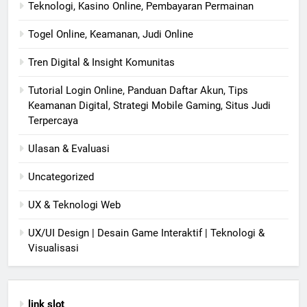
Teknologi, Kasino Online, Pembayaran Permainan
Togel Online, Keamanan, Judi Online
Tren Digital & Insight Komunitas
Tutorial Login Online, Panduan Daftar Akun, Tips
Keamanan Digital, Strategi Mobile Gaming, Situs Judi
Terpercaya
Ulasan & Evaluasi
Uncategorized
UX & Teknologi Web
UX/UI Design | Desain Game Interaktif | Teknologi &
Visualisasi
link slot