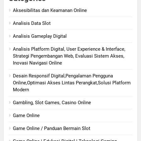
Aksesibilitas dan Keamanan Online
Analisis Data Slot
Analisis Gameplay Digital
Analisis Platform Digital, User Experience & Interface,
Strategi Pengembangan Web, Evaluasi Sistem Akses,
Inovasi Navigasi Online
Desain Responsif Digital,Pengalaman Pengguna
Online,Optimasi Akses Lintas Perangkat,Solusi Platform
Modern
Gambling, Slot Games, Casino Online
Game Online
Game Online / Panduan Bermain Slot