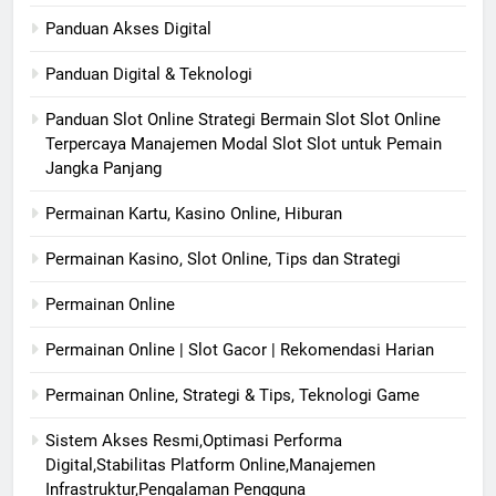
Panduan Akses Digital
Panduan Digital & Teknologi
Panduan Slot Online Strategi Bermain Slot Slot Online
Terpercaya Manajemen Modal Slot Slot untuk Pemain
Jangka Panjang
Permainan Kartu, Kasino Online, Hiburan
Permainan Kasino, Slot Online, Tips dan Strategi
Permainan Online
Permainan Online | Slot Gacor | Rekomendasi Harian
Permainan Online, Strategi & Tips, Teknologi Game
Sistem Akses Resmi,Optimasi Performa
Digital,Stabilitas Platform Online,Manajemen
Infrastruktur,Pengalaman Pengguna