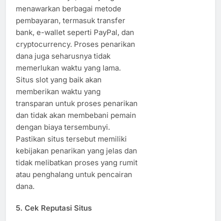
menawarkan berbagai metode
pembayaran, termasuk transfer
bank, e-wallet seperti PayPal, dan
cryptocurrency. Proses penarikan
dana juga seharusnya tidak
memerlukan waktu yang lama.
Situs slot yang baik akan
memberikan waktu yang
transparan untuk proses penarikan
dan tidak akan membebani pemain
dengan biaya tersembunyi.
Pastikan situs tersebut memiliki
kebijakan penarikan yang jelas dan
tidak melibatkan proses yang rumit
atau penghalang untuk pencairan
dana.
5.
Cek Reputasi Situs