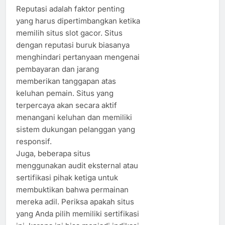
Reputasi adalah faktor penting
yang harus dipertimbangkan ketika
memilih situs slot gacor. Situs
dengan reputasi buruk biasanya
menghindari pertanyaan mengenai
pembayaran dan jarang
memberikan tanggapan atas
keluhan pemain. Situs yang
terpercaya akan secara aktif
menangani keluhan dan memiliki
sistem dukungan pelanggan yang
responsif.
Juga, beberapa situs
menggunakan audit eksternal atau
sertifikasi pihak ketiga untuk
membuktikan bahwa permainan
mereka adil. Periksa apakah situs
yang Anda pilih memiliki sertifikasi