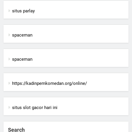
situs parlay
spaceman
spaceman
https://kadinpemkomedan.org/online/
situs slot gacor hari ini
Search