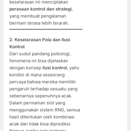
keselarasan ini menciptakan
perasaan kontrol dan strategi
,
yang membuat pengalaman
bermain terasa lebih terarah.
2. Keselarasan Pola dan Ilusi
Kontrol
Dari sudut pandang psikologi,
fenomena ini bisa dijelaskan
dengan konsep
ilusi kontrol
, yaitu
kondisi di mana seseorang
percaya bahwa mereka memiliki
pengaruh terhadap sesuatu yang
sebenarnya sepenuhnya acak.
Dalam permainan slot yang
menggunakan sistem RNG, semua
hasil ditentukan oleh kombinasi
acak dan tidak bisa diprediksi.
Namun, ketika pola tertentu