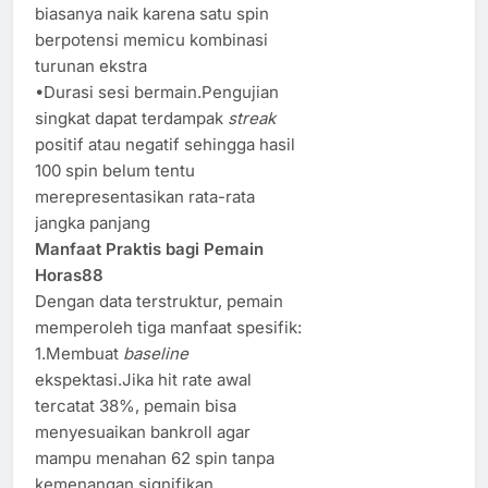
biasanya naik karena satu spin
berpotensi memicu kombinasi
turunan ekstra
•Durasi sesi bermain.Pengujian
singkat dapat terdampak
streak
positif atau negatif sehingga hasil
100 spin belum tentu
merepresentasikan rata-rata
jangka panjang
Manfaat Praktis bagi Pemain
Horas88
Dengan data terstruktur, pemain
memperoleh tiga manfaat spesifik:
1.Membuat
baseline
ekspektasi.Jika hit rate awal
tercatat 38%, pemain bisa
menyesuaikan bankroll agar
mampu menahan 62 spin tanpa
kemenangan signifikan