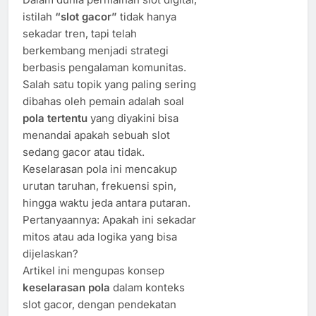
istilah
“slot gacor”
tidak hanya
sekadar tren, tapi telah
berkembang menjadi strategi
berbasis pengalaman komunitas.
Salah satu topik yang paling sering
dibahas oleh pemain adalah soal
pola tertentu
yang diyakini bisa
menandai apakah sebuah slot
sedang gacor atau tidak.
Keselarasan pola ini mencakup
urutan taruhan, frekuensi spin,
hingga waktu jeda antara putaran.
Pertanyaannya: Apakah ini sekadar
mitos atau ada logika yang bisa
dijelaskan?
Artikel ini mengupas konsep
keselarasan pola
dalam konteks
slot gacor, dengan pendekatan