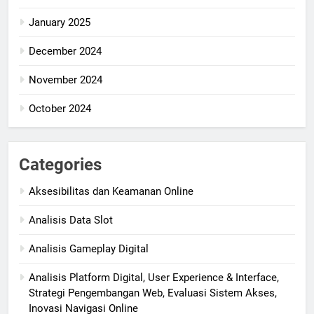
January 2025
December 2024
November 2024
October 2024
Categories
Aksesibilitas dan Keamanan Online
Analisis Data Slot
Analisis Gameplay Digital
Analisis Platform Digital, User Experience & Interface,
Strategi Pengembangan Web, Evaluasi Sistem Akses,
Inovasi Navigasi Online