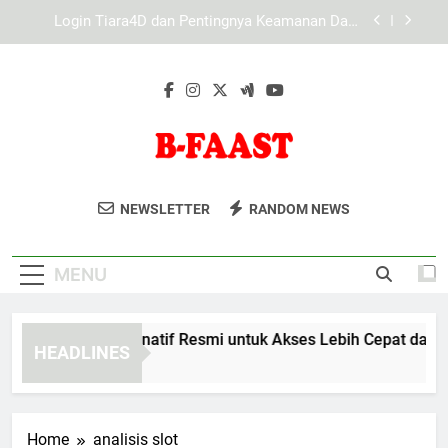
Skip
Evolusi Teknologi Gaming dari PC hingga Mobile
to
Game
content
Evaluasi Navigasi Pengguna di Lebah4D: Analisis
Struktur, Aksesibilitas, dan Kenyamanan Digital
LAE138 Link Alternatif Resmi untuk Akses Lebih
Cepat dan Stabil
Login Tiara4D dan Pentingnya Keamanan Data
Akun Pengguna
B-FAAST
B-FAAST Menyediakan Solusi Teknologi
Evolusi Teknologi Gaming dari PC hingga Mobile
NEWSLETTER
RANDOM NEWS
Game
Keamanan Yang Canggih Untuk
Evaluasi Navigasi Pengguna di Lebah4D: Analisis
Berbagai Kebutuhan Industri Dan
Struktur, Aksesibilitas, dan Kenyamanan Digital
MENU
Perumahan.
E138 Link Alternatif Resmi untuk Akses Lebih Cepat dan Stabi
HEADLINES
Months Ago
Home
analisis slot