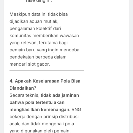
“fase dingin”.
Meskipun data ini tidak bisa
dijadikan acuan mutlak,
pengalaman kolektif dari
komunitas memberikan wawasan
yang relevan, terutama bagi
pemain baru yang ingin mencoba
pendekatan berbeda dalam
mencari slot gacor.
4. Apakah Keselarasan Pola Bisa
Diandalkan?
Secara teknis,
tidak ada jaminan
bahwa pola tertentu akan
menghasilkan kemenangan
. RNG
bekerja dengan prinsip distribusi
acak, dan tidak mengenali pola
yang digunakan oleh pemain.