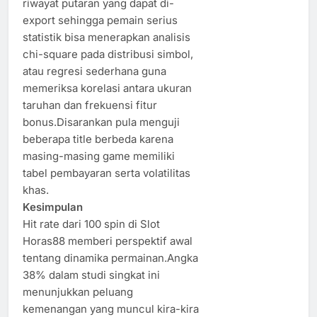
riwayat putaran yang dapat di-
export sehingga pemain serius
statistik bisa menerapkan analisis
chi-square pada distribusi simbol,
atau regresi sederhana guna
memeriksa korelasi antara ukuran
taruhan dan frekuensi fitur
bonus.Disarankan pula menguji
beberapa title berbeda karena
masing-masing game memiliki
tabel pembayaran serta volatilitas
khas.
Kesimpulan
Hit rate dari 100 spin di Slot
Horas88 memberi perspektif awal
tentang dinamika permainan.Angka
38% dalam studi singkat ini
menunjukkan peluang
kemenangan yang muncul kira-kira