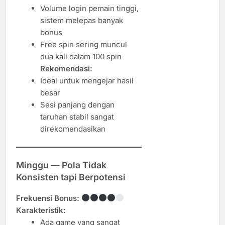
Volume login pemain tinggi,
sistem melepas banyak
bonus
Free spin sering muncul
dua kali dalam 100 spin
Rekomendasi:
Ideal untuk mengejar hasil
besar
Sesi panjang dengan
taruhan stabil sangat
direkomendasikan
Minggu — Pola Tidak
Konsisten tapi Berpotensi
Frekuensi Bonus:
Karakteristik:
Ada game yang sangat