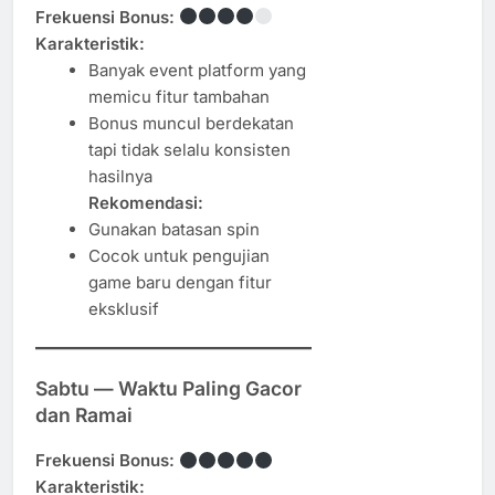
Frekuensi Bonus:
Karakteristik:
Banyak event platform yang
memicu fitur tambahan
Bonus muncul berdekatan
tapi tidak selalu konsisten
hasilnya
Rekomendasi:
Gunakan batasan spin
Cocok untuk pengujian
game baru dengan fitur
eksklusif
Sabtu — Waktu Paling Gacor
dan Ramai
Frekuensi Bonus:
Karakteristik: