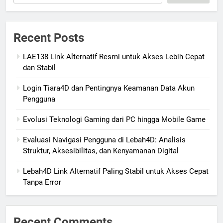
Recent Posts
LAE138 Link Alternatif Resmi untuk Akses Lebih Cepat
dan Stabil
Login Tiara4D dan Pentingnya Keamanan Data Akun
Pengguna
Evolusi Teknologi Gaming dari PC hingga Mobile Game
Evaluasi Navigasi Pengguna di Lebah4D: Analisis
Struktur, Aksesibilitas, dan Kenyamanan Digital
Lebah4D Link Alternatif Paling Stabil untuk Akses Cepat
Tanpa Error
Recent Comments