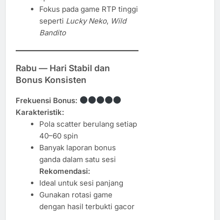
Fokus pada game RTP tinggi
seperti
Lucky Neko
,
Wild
Bandito
Rabu — Hari Stabil dan
Bonus Konsisten
Frekuensi Bonus:
Karakteristik:
Pola scatter berulang setiap
40–60 spin
Banyak laporan bonus
ganda dalam satu sesi
Rekomendasi:
Ideal untuk sesi panjang
Gunakan rotasi game
dengan hasil terbukti gacor