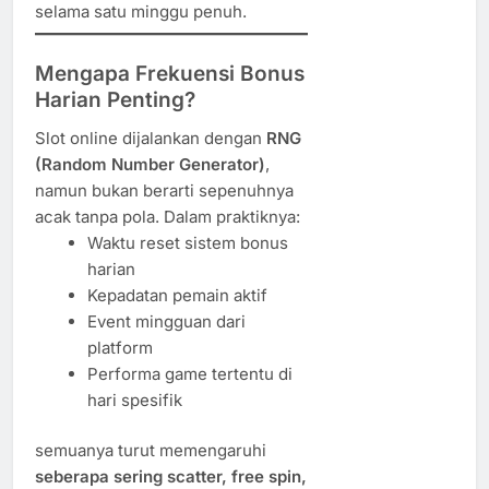
selama satu minggu penuh.
Mengapa Frekuensi Bonus
Harian Penting?
Slot online dijalankan dengan
RNG
(Random Number Generator)
,
namun bukan berarti sepenuhnya
acak tanpa pola. Dalam praktiknya:
Waktu reset sistem bonus
harian
Kepadatan pemain aktif
Event mingguan dari
platform
Performa game tertentu di
hari spesifik
semuanya turut memengaruhi
seberapa sering scatter, free spin,