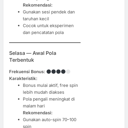
Rekomendasi:
Gunakan sesi pendek dan
taruhan kecil
Cocok untuk eksperimen
dan pencatatan pola
Selasa — Awal Pola
Terbentuk
Frekuensi Bonus:
Karakteristik:
Bonus mulai aktif, free spin
lebih mudah diakses
Pola pengali meningkat di
malam hari
Rekomendasi:
Gunakan auto-spin 70–100
spin