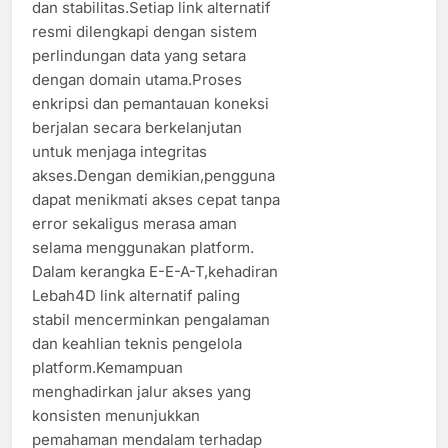
dan stabilitas.Setiap link alternatif
resmi dilengkapi dengan sistem
perlindungan data yang setara
dengan domain utama.Proses
enkripsi dan pemantauan koneksi
berjalan secara berkelanjutan
untuk menjaga integritas
akses.Dengan demikian,pengguna
dapat menikmati akses cepat tanpa
error sekaligus merasa aman
selama menggunakan platform.
Dalam kerangka E-E-A-T,kehadiran
Lebah4D link alternatif paling
stabil mencerminkan pengalaman
dan keahlian teknis pengelola
platform.Kemampuan
menghadirkan jalur akses yang
konsisten menunjukkan
pemahaman mendalam terhadap