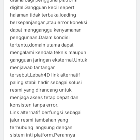
digital.Gangguan kecil seperti
halaman tidak terbuka,loading
berkepanjangan,atau error koneksi
dapat mengganggu kenyamanan
penggunaan.Dalam kondisi
tertentu,domain utama dapat
mengalami kendala teknis maupun
gangguan jaringan eksternal.Untuk
menjawab tantangan
tersebut,Lebah4D link alternatif
paling stabil hadir sebagai solusi
resmi yang dirancang untuk
menjaga akses tetap cepat dan
konsisten tanpa error.
Link alternatif berfungsi sebagai
jalur resmi tambahan yang
terhubung langsung dengan
sistem inti platform.Perannya