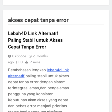
akses cepat tanpa error
Lebah4D Link Alternatif
Paling Stabil untuk Akses
Cepat Tanpa Error
07bb55e
6 months
ago
0
7 mins
Pembahasan lengkap
lebah4d link
alternatif
paling stabil untuk akses
cepat tanpa error,dengan sistem
terintegrasi,aman,dan pengalaman
pengguna yang konsisten.
Kebutuhan akan akses yang cepat
dan bebas error menjadi prioritas
utama bagi pengguna platform