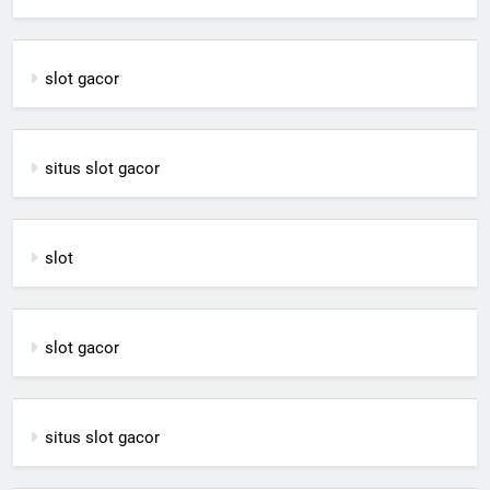
slot gacor
situs slot gacor
slot
slot gacor
situs slot gacor