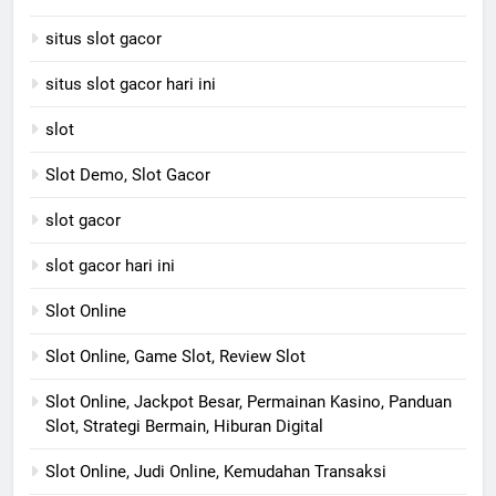
situs slot gacor
situs slot gacor hari ini
slot
Slot Demo, Slot Gacor
slot gacor
slot gacor hari ini
Slot Online
Slot Online, Game Slot, Review Slot
Slot Online, Jackpot Besar, Permainan Kasino, Panduan
Slot, Strategi Bermain, Hiburan Digital
Slot Online, Judi Online, Kemudahan Transaksi