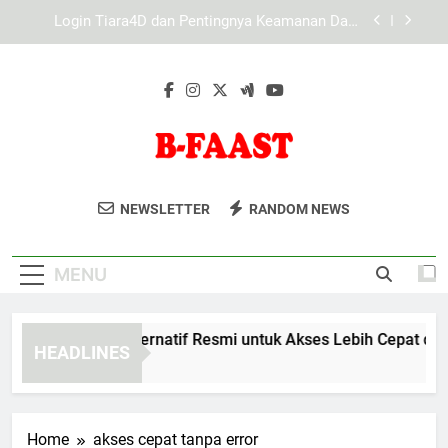
Skip
Login Tiara4D dan Pentingnya Keamanan Data
Akun Pengguna
to
content
Evolusi Teknologi Gaming dari PC hingga Mobile
Game
Evaluasi Navigasi Pengguna di Lebah4D: Analisis
Struktur, Aksesibilitas, dan Kenyamanan Digital
LAE138 Link Alternatif Resmi untuk Akses Lebih
Cepat dan Stabil
B-FAAST
Login Tiara4D dan Pentingnya Keamanan Data
B-FAAST Menyediakan Solusi Teknologi
Akun Pengguna
NEWSLETTER
RANDOM NEWS
Keamanan Yang Canggih Untuk
Evolusi Teknologi Gaming dari PC hingga Mobile
Berbagai Kebutuhan Industri Dan
Game
MENU
Perumahan.
Evaluasi Navigasi Pengguna di Lebah4D: Analisis
Struktur, Aksesibilitas, dan Kenyamanan Digital
LAE138 Link Alternatif Resmi untuk Akses Lebih Cepat dan St
HEADLINES
3 Months Ago
Home
akses cepat tanpa error