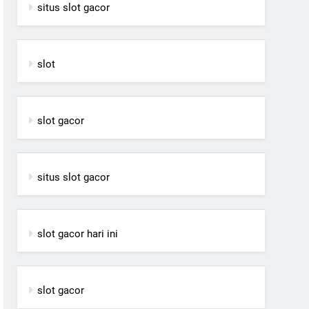
situs slot gacor
slot
slot gacor
situs slot gacor
slot gacor hari ini
slot gacor