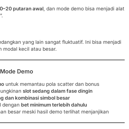
 10–20 putaran awal
, dan mode demo bisa menjadi alat
”.
edangkan yang lain sangat fluktuatif. Ini bisa menjadi
 modal kecil atau besar.
il Mode Demo
mo
untuk memantau pola scatter dan bonus
emungkinan
slot sedang dalam fase dingin
ng dan kombinasi simbol besar
al dengan
bet minimum terlebih dahulu
an besar meski hasil demo terlihat menjanjikan