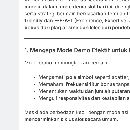
muncul dalam mode demo slot hari ini
, dilen
serta strategi bermain berdasarkan temuan ter
friendly
dan
E-E-A-T
(Experience, Expertise, 
bebas dari plagiarisme dan lolos dari pendet
1. Mengapa Mode Demo Efektif untuk 
Mode demo memungkinkan pemain:
Mengamati
pola simbol
seperti scatter, 
Memahami
frekuensi fitur bonus
tanpa 
Menentukan
waktu dan jumlah putaran
Menguji
responsivitas dan kestabilan 
Meski ada perbedaan kecil dengan mode asli 
mencerminkan siklus slot secara umum
.