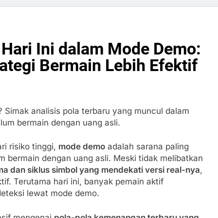
r Hari Ini dalam Mode Demo:
ategi Bermain Lebih Efektif
iko? Simak analisis pola terbaru yang muncul dalam
um bermain dengan uang asli.
i risiko tinggi,
mode demo
adalah sarana paling
 bermain dengan uang asli. Meski tidak melibatkan
ma dan siklus simbol yang mendekati versi real-nya
,
if. Terutama hari ini, banyak pemain aktif
eteksi lewat mode demo.
nsif mengenai
pola-pola kemenangan terbaru yang