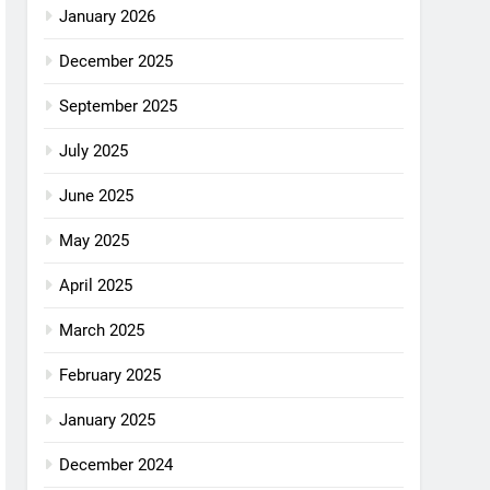
January 2026
December 2025
September 2025
July 2025
June 2025
May 2025
April 2025
March 2025
February 2025
January 2025
December 2024