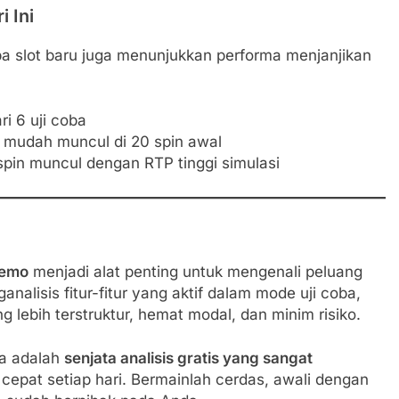
i Ini
pa slot baru juga menunjukkan performa menjanjikan
ari 6 uji coba
 mudah muncul di 20 spin awal
pin muncul dengan RTP tinggi simulasi
demo
menjadi alat penting untuk mengenali peluang
lisis fitur-fitur yang aktif dalam mode uji coba,
lebih terstruktur, hemat modal, dan minim risiko.
a adalah
senjata analisis gratis yang sangat
 cepat setiap hari. Bermainlah cerdas, awali dengan