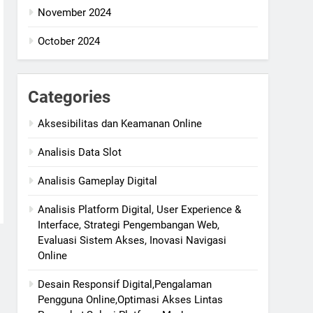
November 2024
October 2024
Categories
Aksesibilitas dan Keamanan Online
Analisis Data Slot
Analisis Gameplay Digital
Analisis Platform Digital, User Experience &
Interface, Strategi Pengembangan Web,
Evaluasi Sistem Akses, Inovasi Navigasi
Online
Desain Responsif Digital,Pengalaman
Pengguna Online,Optimasi Akses Lintas