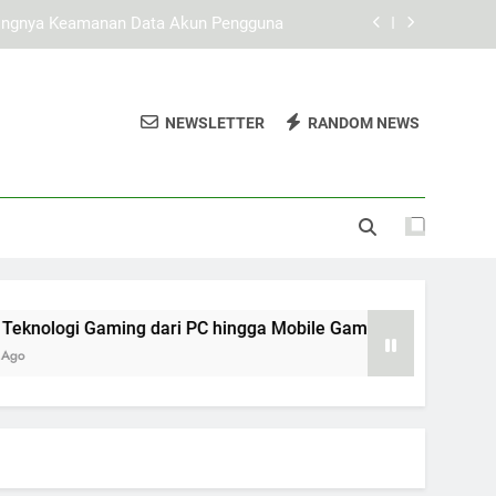
tingnya Keamanan Data Akun Pengguna
gi Gaming dari PC hingga Mobile Game
 Aksesibilitas, dan Kenyamanan Digital
NEWSLETTER
RANDOM NEWS
smi untuk Akses Lebih Cepat dan Stabil
erbagai Kebutuhan Industri Dan Perumahan.
tingnya Keamanan Data Akun Pengguna
gi Gaming dari PC hingga Mobile Game
 Aksesibilitas, dan Kenyamanan Digital
Gaming dari PC hingga Mobile Game
Evaluasi Navigasi Pe
5 Months Ago