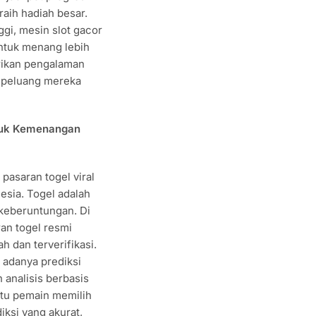
aih hadiah besar.
gi, mesin slot gacor
ntuk menang lebih
rikan pengalaman
 peluang mereka
ntuk Kemenangan
pasaran togel viral
esia. Togel adalah
keberuntungan. Di
an togel resmi
h dan terverifikasi.
 adanya prediksi
 analisis berbasis
ntu pemain memilih
ksi yang akurat,