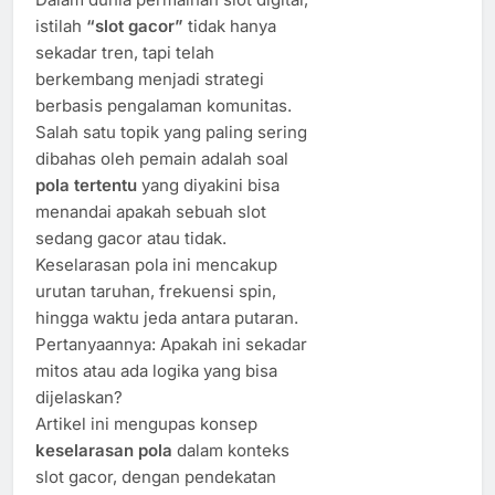
istilah
“slot gacor”
tidak hanya
sekadar tren, tapi telah
berkembang menjadi strategi
berbasis pengalaman komunitas.
Salah satu topik yang paling sering
dibahas oleh pemain adalah soal
pola tertentu
yang diyakini bisa
menandai apakah sebuah slot
sedang gacor atau tidak.
Keselarasan pola ini mencakup
urutan taruhan, frekuensi spin,
hingga waktu jeda antara putaran.
Pertanyaannya: Apakah ini sekadar
mitos atau ada logika yang bisa
dijelaskan?
Artikel ini mengupas konsep
keselarasan pola
dalam konteks
slot gacor, dengan pendekatan