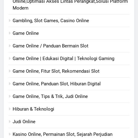
Online,Optimasi Akses Lintas Perangkat,Solusi Platform
Modern
Gambling, Slot Games, Casino Online
Game Online
Game Online / Panduan Bermain Slot
Game Online | Edukasi Digital | Teknologi Gaming
Game Online, Fitur Slot, Rekomendasi Slot
Game Online, Panduan Slot, Hiburan Digital
Game Online, Tips & Trik, Judi Online
Hiburan & Teknologi
Judi Online
Kasino Online, Permainan Slot, Sejarah Perjudian