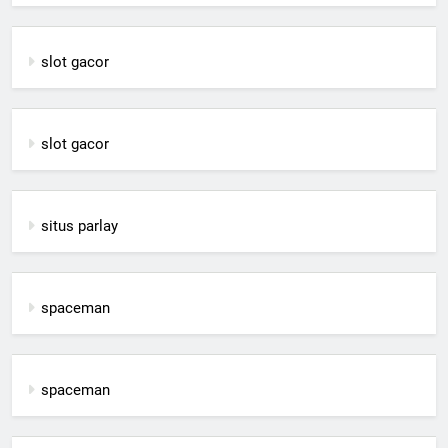
slot gacor
slot gacor
situs parlay
spaceman
spaceman