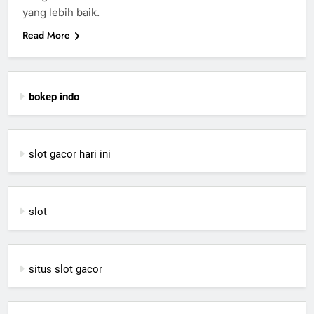
yang lebih baik.
Read More
bokep indo
slot gacor hari ini
slot
situs slot gacor