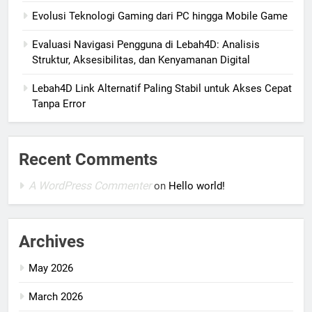
Evolusi Teknologi Gaming dari PC hingga Mobile Game
Evaluasi Navigasi Pengguna di Lebah4D: Analisis
Struktur, Aksesibilitas, dan Kenyamanan Digital
Lebah4D Link Alternatif Paling Stabil untuk Akses Cepat
Tanpa Error
Recent Comments
A WordPress Commenter
on
Hello world!
Archives
May 2026
March 2026