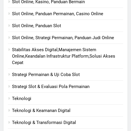
Slot Online, Kasino, Panduan Bermain
Slot Online, Panduan Permainan, Casino Online
Slot Online, Panduan Slot
Slot Online, Strategi Permainan, Panduan Judi Online
Stabilitas Akses Digital,Manajemen Sistem
Online,Keandalan Infrastruktur Platform,Solusi Akses
Cepat
Strategi Permainan & Uji Coba Slot
Strategi Slot & Evaluasi Pola Permainan
Teknologi
Teknologi & Keamanan Digital
Teknologi & Transformasi Digital