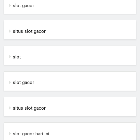
slot gacor
situs slot gacor
slot
slot gacor
situs slot gacor
slot gacor hari ini