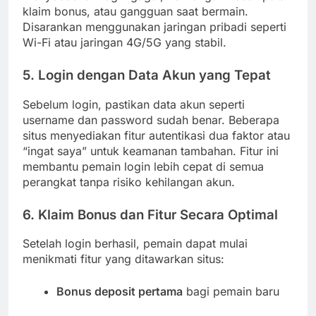
klaim bonus, atau gangguan saat bermain.
Disarankan menggunakan jaringan pribadi seperti
Wi-Fi atau jaringan 4G/5G yang stabil.
5. Login dengan Data Akun yang Tepat
Sebelum login, pastikan data akun seperti
username dan password sudah benar. Beberapa
situs menyediakan fitur autentikasi dua faktor atau
“ingat saya” untuk keamanan tambahan. Fitur ini
membantu pemain login lebih cepat di semua
perangkat tanpa risiko kehilangan akun.
6. Klaim Bonus dan Fitur Secara Optimal
Setelah login berhasil, pemain dapat mulai
menikmati fitur yang ditawarkan situs:
Bonus deposit pertama
bagi pemain baru