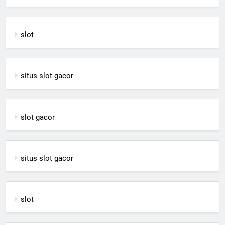
slot
situs slot gacor
slot gacor
situs slot gacor
slot