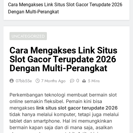
Cara Mengakses Link Situs Slot Gacor Terupdate 2026
Dengan Multi-Perangkat
UNCATEGORIZED
Cara Mengakses Link Situs
Slot Gacor Terupdate 2026
Dengan Multi-Perangkat
0
07bb55e
7 Months Ago
5 Mins
Perkembangan teknologi membuat bermain slot
online semakin fleksibel. Pemain kini bisa
mengakses
link situs slot gacor terupdate 2026
tidak hanya melalui komputer, tetapi juga melalui
tablet dan smartphone. Hal ini memungkinkan
bermain kapan saja dan di mana saja, asalkan