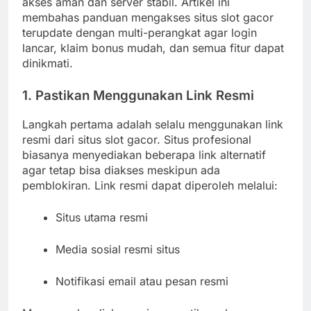
akses aman dan server stabil. Artikel ini
membahas panduan mengakses situs slot gacor
terupdate dengan multi-perangkat agar login
lancar, klaim bonus mudah, dan semua fitur dapat
dinikmati.
1. Pastikan Menggunakan Link Resmi
Langkah pertama adalah selalu menggunakan link
resmi dari situs slot gacor. Situs profesional
biasanya menyediakan beberapa link alternatif
agar tetap bisa diakses meskipun ada
pemblokiran. Link resmi dapat diperoleh melalui:
Situs utama resmi
Media sosial resmi situs
Notifikasi email atau pesan resmi