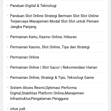
Panduan Digital & Teknologi
Panduan Slot Online Strategi Bermain Slot Slot Online
Terpercaya Manajemen Modal Slot Slot untuk Pemain
Jangka Panjang
Permainan Kartu, Kasino Online, Hiburan
Permainan Kasino, Slot Online, Tips dan Strategi
Permainan Online
Permainan Online | Slot Gacor | Rekomendasi Harian
Permainan Online, Strategi & Tips, Teknologi Game
Sistem Akses Resmi,Optimasi Performa
Digital,Stabilitas Platform Online,Manajemen
Infrastruktur,Pengalaman Pengguna
situs judi