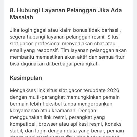
8. Hubungi Layanan Pelanggan Jika Ada
Masalah
Jika login gagal atau klaim bonus tidak berhasil,
segera hubungi layanan pelanggan resmi. Situs
slot gacor profesional menyediakan chat atau
email yang responsif. Tim layanan pelanggan akan
membantu memastikan akun aktif dan semua fitur
bisa digunakan di berbagai perangkat.
Kesimpulan
Mengakses link situs slot gacor terupdate 2026
dengan multi-perangkat memungkinkan pemain
bermain lebih fleksibel tanpa mengorbankan
kenyamanan atau keamanan. Dengan
menggunakan link resmi, perangkat yang
kompatibel, browser atau aplikasi resmi, koneksi
stabil, dan login dengan data yang benar, pemain