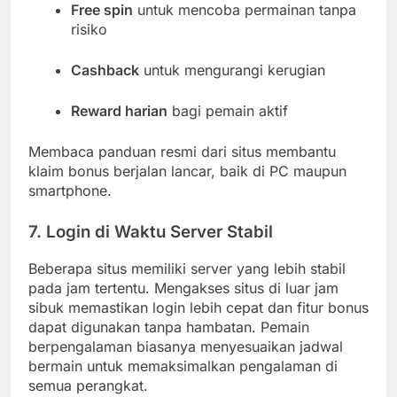
Free spin
untuk mencoba permainan tanpa
risiko
Cashback
untuk mengurangi kerugian
Reward harian
bagi pemain aktif
Membaca panduan resmi dari situs membantu
klaim bonus berjalan lancar, baik di PC maupun
smartphone.
7. Login di Waktu Server Stabil
Beberapa situs memiliki server yang lebih stabil
pada jam tertentu. Mengakses situs di luar jam
sibuk memastikan login lebih cepat dan fitur bonus
dapat digunakan tanpa hambatan. Pemain
berpengalaman biasanya menyesuaikan jadwal
bermain untuk memaksimalkan pengalaman di
semua perangkat.