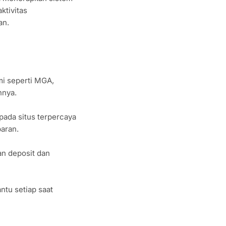
ktivitas
an.
smi seperti MGA,
nnya.
pada situs terpercaya
aran.
an deposit dan
tu setiap saat