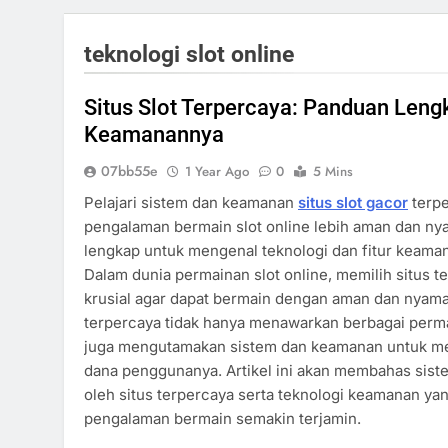
teknologi slot online
Situs Slot Terpercaya: Panduan Leng
Keamanannya
07bb55e
1 Year Ago
0
5 Mins
Pelajari sistem dan keamanan
situs slot gacor
terpe
pengalaman bermain slot online lebih aman dan n
lengkap untuk mengenal teknologi dan fitur keaman
Dalam dunia permainan slot online, memilih situs t
krusial agar dapat bermain dengan aman dan nyaman
terpercaya tidak hanya menawarkan berbagai perma
juga mengutamakan sistem dan keamanan untuk me
dana penggunanya. Artikel ini akan membahas sis
oleh situs terpercaya serta teknologi keamanan ya
pengalaman bermain semakin terjamin.