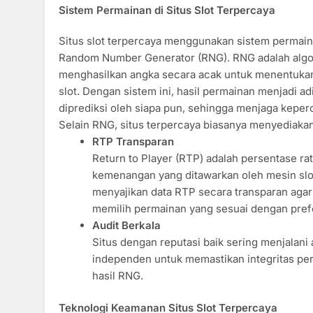
Sistem Permainan di Situs Slot Terpercaya
Situs slot terpercaya menggunakan sistem permain
Random Number Generator (RNG). RNG adalah algo
menghasilkan angka secara acak untuk menentukan
slot. Dengan sistem ini, hasil permainan menjadi adi
diprediksi oleh siapa pun, sehingga menjaga kepe
Selain RNG, situs terpercaya biasanya menyediakan
RTP Transparan
Return to Player (RTP) adalah persentase ra
kemenangan yang ditawarkan oleh mesin slot
menyajikan data RTP secara transparan agar
memilih permainan yang sesuai dengan pref
Audit Berkala
Situs dengan reputasi baik sering menjalani 
independen untuk memastikan integritas pe
hasil RNG.
Teknologi Keamanan Situs Slot Terpercaya