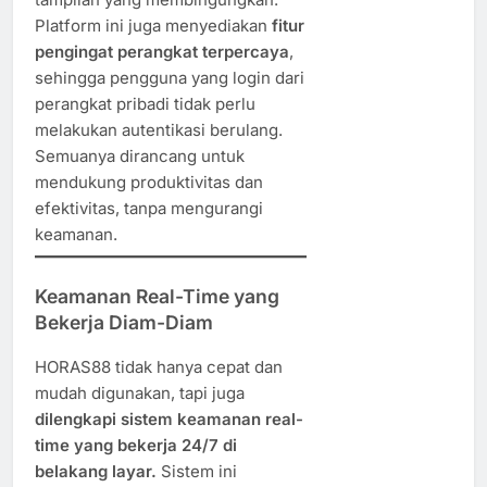
Platform ini juga menyediakan
fitur
pengingat perangkat terpercaya
,
sehingga pengguna yang login dari
perangkat pribadi tidak perlu
melakukan autentikasi berulang.
Semuanya dirancang untuk
mendukung produktivitas dan
efektivitas, tanpa mengurangi
keamanan.
Keamanan Real-Time yang
Bekerja Diam-Diam
HORAS88 tidak hanya cepat dan
mudah digunakan, tapi juga
dilengkapi sistem keamanan real-
time yang bekerja 24/7 di
belakang layar.
Sistem ini