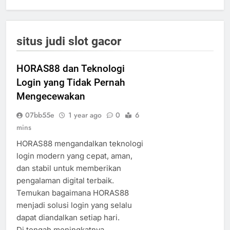
situs judi slot gacor
HORAS88 dan Teknologi
Login yang Tidak Pernah
Mengecewakan
07bb55e
1 year ago
0
6
mins
HORAS88 mengandalkan teknologi
login modern yang cepat, aman,
dan stabil untuk memberikan
pengalaman digital terbaik.
Temukan bagaimana HORAS88
menjadi solusi login yang selalu
dapat diandalkan setiap hari.
Di tengah meningkatnya