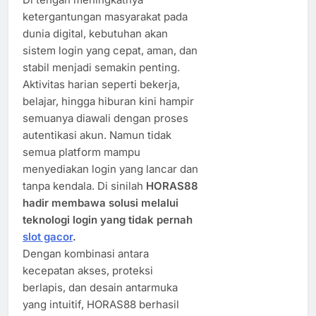
ketergantungan masyarakat pada
dunia digital, kebutuhan akan
sistem login yang cepat, aman, dan
stabil menjadi semakin penting.
Aktivitas harian seperti bekerja,
belajar, hingga hiburan kini hampir
semuanya diawali dengan proses
autentikasi akun. Namun tidak
semua platform mampu
menyediakan login yang lancar dan
tanpa kendala. Di sinilah
HORAS88
hadir membawa solusi melalui
teknologi login yang tidak pernah
slot gacor
.
Dengan kombinasi antara
kecepatan akses, proteksi
berlapis, dan desain antarmuka
yang intuitif, HORAS88 berhasil