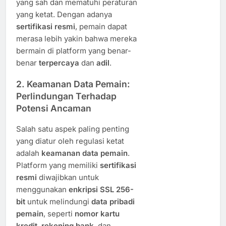
yang sah dan mematuhi peraturan
yang ketat. Dengan adanya
sertifikasi resmi
, pemain dapat
merasa lebih yakin bahwa mereka
bermain di platform yang benar-
benar
terpercaya
dan
adil
.
2. Keamanan Data Pemain:
Perlindungan Terhadap
Potensi Ancaman
Salah satu aspek paling penting
yang diatur oleh regulasi ketat
adalah
keamanan data pemain
.
Platform yang memiliki
sertifikasi
resmi
diwajibkan untuk
menggunakan
enkripsi SSL 256-
bit
untuk melindungi
data pribadi
pemain
, seperti
nomor kartu
kredit
,
rekening bank
, dan