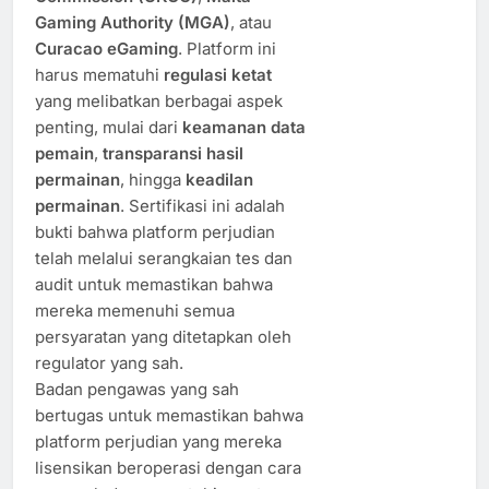
Gaming Authority (MGA)
, atau
Curacao eGaming
. Platform ini
harus mematuhi
regulasi ketat
yang melibatkan berbagai aspek
penting, mulai dari
keamanan data
pemain
,
transparansi hasil
permainan
, hingga
keadilan
permainan
. Sertifikasi ini adalah
bukti bahwa platform perjudian
telah melalui serangkaian tes dan
audit untuk memastikan bahwa
mereka memenuhi semua
persyaratan yang ditetapkan oleh
regulator yang sah.
Badan pengawas yang sah
bertugas untuk memastikan bahwa
platform perjudian yang mereka
lisensikan beroperasi dengan cara