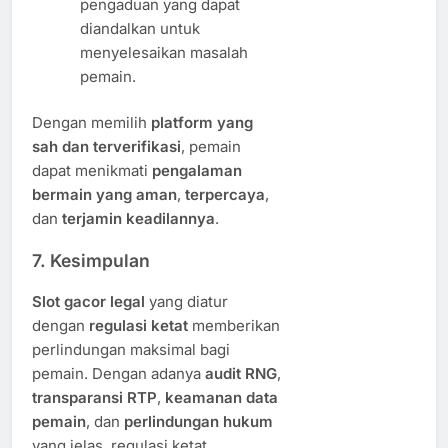
pengaduan yang dapat
diandalkan untuk
menyelesaikan masalah
pemain.
Dengan memilih
platform yang
sah dan terverifikasi
, pemain
dapat menikmati
pengalaman
bermain yang aman
,
terpercaya
,
dan
terjamin keadilannya
.
7. Kesimpulan
Slot gacor legal
yang diatur
dengan
regulasi ketat
memberikan
perlindungan maksimal bagi
pemain. Dengan adanya
audit RNG
,
transparansi RTP
,
keamanan data
pemain
, dan
perlindungan hukum
yang jelas, regulasi ketat