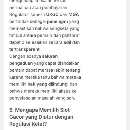
menghadapi masalah terkait
permainan atau pembayaran.
Regulator seperti
UKGC
dan
MGA
bertindak sebagai
penengah
yang
memastikan bahwa sengketa yang
timbul antara pemain dan platform
dapat diselesaikan secara
adil
dan
tertransparent
.
Dengan adanya
saluran
pengaduan
yang dapat diandalkan,
pemain dapat merasa lebih
tenang
karena mereka tahu bahwa mereka
memiliki
hak yang dilindungi
dan
bahwa mereka memiliki akses ke
penyelesaian masalah yang sah.
6. Mengapa Memilih Slot
Gacor yang Diatur dengan
Regulasi Ketat?