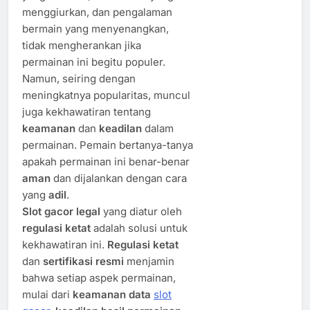
menggiurkan, dan pengalaman
bermain yang menyenangkan,
tidak mengherankan jika
permainan ini begitu populer.
Namun, seiring dengan
meningkatnya popularitas, muncul
juga kekhawatiran tentang
keamanan
dan
keadilan
dalam
permainan. Pemain bertanya-tanya
apakah permainan ini benar-benar
aman
dan dijalankan dengan cara
yang
adil
.
Slot gacor legal
yang diatur oleh
regulasi ketat
adalah solusi untuk
kekhawatiran ini.
Regulasi ketat
dan
sertifikasi resmi
menjamin
bahwa setiap aspek permainan,
mulai dari
keamanan data
slot