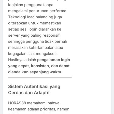
lonjakan pengguna tanpa
mengalami penurunan performa.
Teknologi load balancing juga
diterapkan untuk memastikan
setiap sesi login diarahkan ke
server yang paling responsif,
sehingga pengguna tidak pernah
merasakan keterlambatan atau
kegagalan saat mengakses.
Hasilnya adalah
pengalaman login
yang cepat, konsisten, dan dapat
diandalkan sepanjang waktu.
Sistem Autentikasi yang
Cerdas dan Adaptif
HORAS88 memahami bahwa
keamanan adalah prioritas, namun