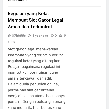
Regulasi yang Ketat
Membuat Slot Gacor Legal
Aman dan Terkontrol
07bb55e
1 year ago
0
9
mins
Slot gacor legal
menawarkan
keamanan
yang terjamin berkat
regulasi ketat
yang diterapkan.
Pelajari bagaimana regulasi ini
memastikan
permainan yang
aman
,
terkawal
, dan
adil
.
Dalam dunia perjudian online,
permainan
slot gacor
telah
menjadi pilihan utama bagi banyak
pemain. Dengan peluang menang
yang menarik, fitur bonus yang