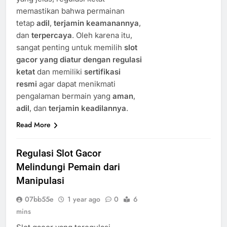
memastikan bahwa permainan
tetap
adil
,
terjamin keamanannya
,
dan
terpercaya
. Oleh karena itu,
sangat penting untuk memilih
slot
gacor yang diatur dengan regulasi
ketat
dan memiliki
sertifikasi
resmi
agar dapat menikmati
pengalaman bermain yang
aman
,
adil
, dan
terjamin keadilannya
.
Read More
Regulasi Slot Gacor
Melindungi Pemain dari
Manipulasi
07bb55e
1 year ago
0
6
mins