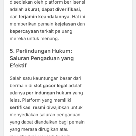
disediakan oleh platform berlisensi
adalah
akurat
,
dapat diverifikasi
,
dan
terjamin keandalannya
. Hal ini
memberikan pemain
kejelasan
dan
kepercayaan
terkait peluang
mereka untuk menang.
5. Perlindungan Hukum:
Saluran Pengaduan yang
Efektif
Salah satu keuntungan besar dari
bermain di
slot gacor legal
adalah
adanya
perlindungan hukum
yang
jelas. Platform yang memiliki
sertifikasi resmi
diwajibkan untuk
menyediakan saluran pengaduan
yang dapat diandalkan bagi pemain
yang merasa dirugikan atau