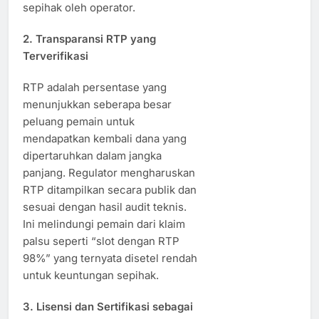
sepihak oleh operator.
2.
Transparansi RTP yang
Terverifikasi
RTP adalah persentase yang
menunjukkan seberapa besar
peluang pemain untuk
mendapatkan kembali dana yang
dipertaruhkan dalam jangka
panjang. Regulator mengharuskan
RTP ditampilkan secara publik dan
sesuai dengan hasil audit teknis.
Ini melindungi pemain dari klaim
palsu seperti “slot dengan RTP
98%” yang ternyata disetel rendah
untuk keuntungan sepihak.
3.
Lisensi dan Sertifikasi sebagai