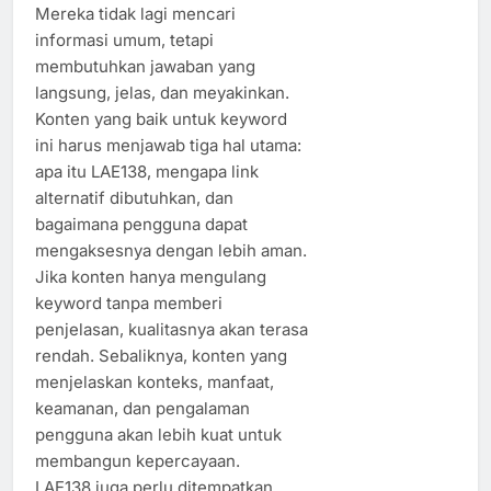
Mereka tidak lagi mencari
informasi umum, tetapi
membutuhkan jawaban yang
langsung, jelas, dan meyakinkan.
Konten yang baik untuk keyword
ini harus menjawab tiga hal utama:
apa itu LAE138, mengapa link
alternatif dibutuhkan, dan
bagaimana pengguna dapat
mengaksesnya dengan lebih aman.
Jika konten hanya mengulang
keyword tanpa memberi
penjelasan, kualitasnya akan terasa
rendah. Sebaliknya, konten yang
menjelaskan konteks, manfaat,
keamanan, dan pengalaman
pengguna akan lebih kuat untuk
membangun kepercayaan.
LAE138 juga perlu ditempatkan