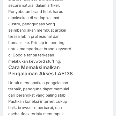
secara natural dalam artikel.
Penyebutan brand tidak harus
dipaksakan di setiap kalimat.
Justru, penggunaan yang
seimbang akan membuat artikel
terasa lebih profesional dan
human-like. Prinsip ini penting
untuk memperkuat brand keyword
di Google tanpa terkesan
melakukan keyword stuffing.
Cara Memaksimalkan
Pengalaman Akses LAE138
Untuk mendapatkan pengalaman
terbaik, pengguna dapat memulai
dari perangkat yang paling stabil.
Pastikan koneksi internet cukup
baik, browser diperbarui, dan
cache tidak terlalu menumpuk.