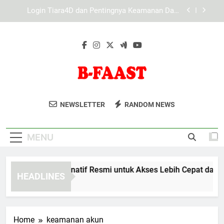
Skip
Evolusi Teknologi Gaming dari PC hingga Mobile
to
Game
content
Evaluasi Navigasi Pengguna di Lebah4D: Analisis
Struktur, Aksesibilitas, dan Kenyamanan Digital
LAE138 Link Alternatif Resmi untuk Akses Lebih
Cepat dan Stabil
Login Tiara4D dan Pentingnya Keamanan Data
Akun Pengguna
B-FAAST
B-FAAST Menyediakan Solusi Teknologi
Evolusi Teknologi Gaming dari PC hingga Mobile
NEWSLETTER
RANDOM NEWS
Game
Keamanan Yang Canggih Untuk
Evaluasi Navigasi Pengguna di Lebah4D: Analisis
Berbagai Kebutuhan Industri Dan
Struktur, Aksesibilitas, dan Kenyamanan Digital
MENU
Perumahan.
E138 Link Alternatif Resmi untuk Akses Lebih Cepat dan Stabi
HEADLINES
onths Ago
Home
keamanan akun