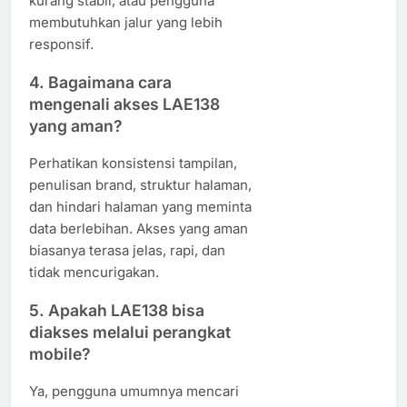
kurang stabil, atau pengguna
membutuhkan jalur yang lebih
responsif.
4. Bagaimana cara
mengenali akses LAE138
yang aman?
Perhatikan konsistensi tampilan,
penulisan brand, struktur halaman,
dan hindari halaman yang meminta
data berlebihan. Akses yang aman
biasanya terasa jelas, rapi, dan
tidak mencurigakan.
5. Apakah LAE138 bisa
diakses melalui perangkat
mobile?
Ya, pengguna umumnya mencari