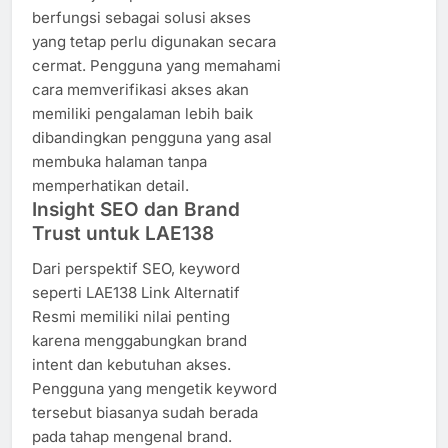
berfungsi sebagai solusi akses
yang tetap perlu digunakan secara
cermat. Pengguna yang memahami
cara memverifikasi akses akan
memiliki pengalaman lebih baik
dibandingkan pengguna yang asal
membuka halaman tanpa
memperhatikan detail.
Insight SEO dan Brand
Trust untuk LAE138
Dari perspektif SEO, keyword
seperti LAE138 Link Alternatif
Resmi memiliki nilai penting
karena menggabungkan brand
intent dan kebutuhan akses.
Pengguna yang mengetik keyword
tersebut biasanya sudah berada
pada tahap mengenal brand.