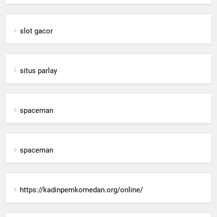
slot gacor
situs parlay
spaceman
spaceman
https://kadinpemkomedan.org/online/