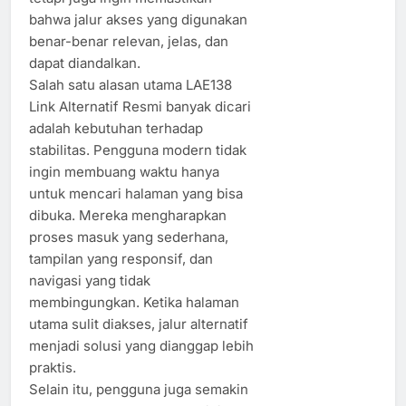
bahwa jalur akses yang digunakan
benar-benar relevan, jelas, dan
dapat diandalkan.
Salah satu alasan utama LAE138
Link Alternatif Resmi banyak dicari
adalah kebutuhan terhadap
stabilitas. Pengguna modern tidak
ingin membuang waktu hanya
untuk mencari halaman yang bisa
dibuka. Mereka mengharapkan
proses masuk yang sederhana,
tampilan yang responsif, dan
navigasi yang tidak
membingungkan. Ketika halaman
utama sulit diakses, jalur alternatif
menjadi solusi yang dianggap lebih
praktis.
Selain itu, pengguna juga semakin