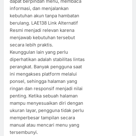
dapat berpindah menu, membaca
informasi, dan menjalankan
kebutuhan akun tanpa hambatan
berulang. LAE138 Link Alternatif
Resmi menjadi relevan karena
menjawab kebutuhan tersebut
secara lebih praktis.
Keunggulan lain yang perlu
diperhatikan adalah stabilitas lintas
perangkat. Banyak pengguna saat
ini mengakses platform melalui
ponsel, sehingga halaman yang
ringan dan responsif menjadi nilai
penting. Ketika sebuah halaman
mampu menyesuaikan diri dengan
ukuran layar, pengguna tidak perlu
memperbesar tampilan secara
manual atau mencari menu yang
tersembunyi.