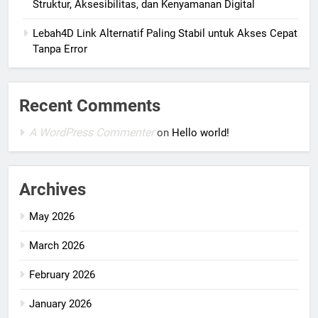
Struktur, Aksesibilitas, dan Kenyamanan Digital
Lebah4D Link Alternatif Paling Stabil untuk Akses Cepat
Tanpa Error
Recent Comments
A WordPress Commenter
on
Hello world!
Archives
May 2026
March 2026
February 2026
January 2026