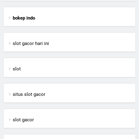
bokep indo
slot gacor hari ini
slot
situs slot gacor
slot gacor