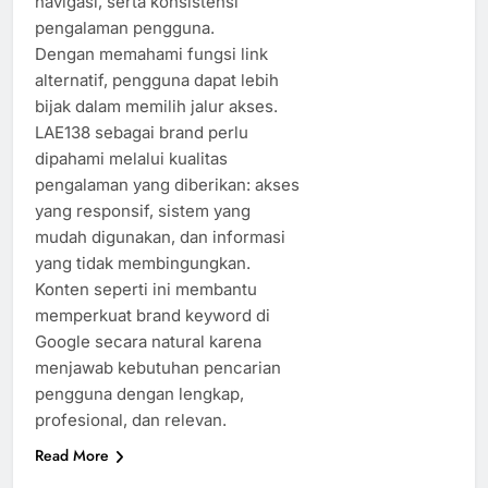
navigasi, serta konsistensi
pengalaman pengguna.
Dengan memahami fungsi link
alternatif, pengguna dapat lebih
bijak dalam memilih jalur akses.
LAE138 sebagai brand perlu
dipahami melalui kualitas
pengalaman yang diberikan: akses
yang responsif, sistem yang
mudah digunakan, dan informasi
yang tidak membingungkan.
Konten seperti ini membantu
memperkuat brand keyword di
Google secara natural karena
menjawab kebutuhan pencarian
pengguna dengan lengkap,
profesional, dan relevan.
Read More