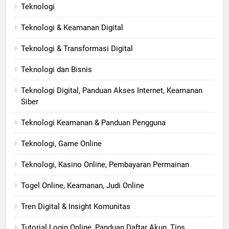
Teknologi
Teknologi & Keamanan Digital
Teknologi & Transformasi Digital
Teknologi dan Bisnis
Teknologi Digital, Panduan Akses Internet, Keamanan
Siber
Teknologi Keamanan & Panduan Pengguna
Teknologi, Game Online
Teknologi, Kasino Online, Pembayaran Permainan
Togel Online, Keamanan, Judi Online
Tren Digital & Insight Komunitas
Tutorial Login Online, Panduan Daftar Akun, Tips