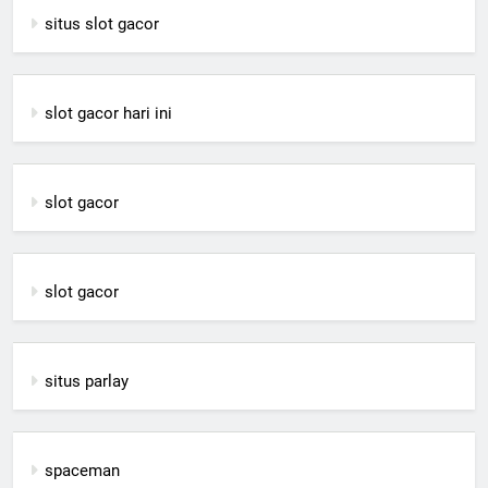
situs slot gacor
slot gacor hari ini
slot gacor
slot gacor
situs parlay
spaceman