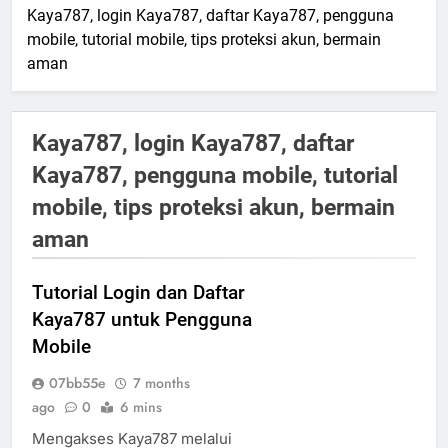
Kaya787, login Kaya787, daftar Kaya787, pengguna
mobile, tutorial mobile, tips proteksi akun, bermain
aman
Kaya787, login Kaya787, daftar
Kaya787, pengguna mobile, tutorial
mobile, tips proteksi akun, bermain
aman
Tutorial Login dan Daftar
Kaya787 untuk Pengguna
Mobile
07bb55e
7 months
ago
0
6 mins
Mengakses Kaya787 melalui