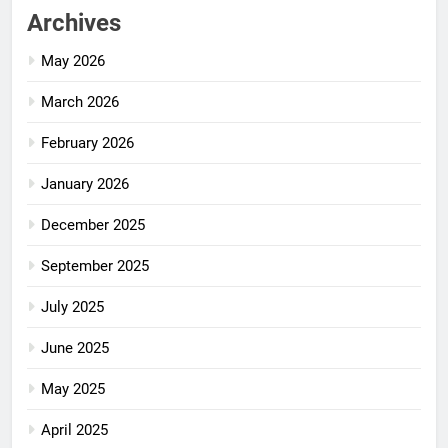
Archives
May 2026
March 2026
February 2026
January 2026
December 2025
September 2025
July 2025
June 2025
May 2025
April 2025