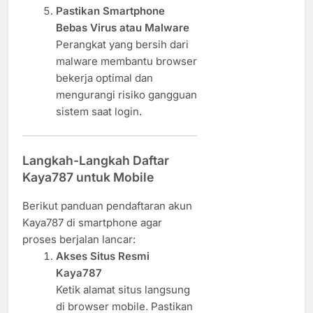
Pastikan Smartphone
Bebas Virus atau Malware
Perangkat yang bersih dari
malware membantu browser
bekerja optimal dan
mengurangi risiko gangguan
sistem saat login.
Langkah-Langkah Daftar
Kaya787 untuk Mobile
Berikut panduan pendaftaran akun
Kaya787 di smartphone agar
proses berjalan lancar:
Akses Situs Resmi
Kaya787
Ketik alamat situs langsung
di browser mobile. Pastikan