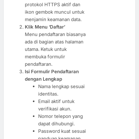
protokol HTTPS aktif dan
ikon gembok muncul untuk
menjamin keamanan data.
Klik Menu ‘Daftar’
Menu pendaftaran biasanya
ada di bagian atas halaman
utama. Ketuk untuk
membuka formulir
pendaftaran.
Isi Formulir Pendaftaran
dengan Lengkap
Nama lengkap sesuai
identitas.
Email aktif untuk
verifikasi akun.
Nomor telepon yang
dapat dihubungi.
Password kuat sesuai
panduan keamanan.