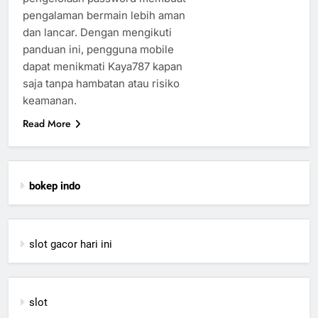
pengalaman bermain lebih aman
dan lancar. Dengan mengikuti
panduan ini, pengguna mobile
dapat menikmati Kaya787 kapan
saja tanpa hambatan atau risiko
keamanan.
Read More
bokep indo
slot gacor hari ini
slot