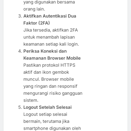
yang digunakan bersama
orang lain.
Aktifkan Autentikasi Dua
Faktor (2FA)
Jika tersedia, aktifkan 2FA
untuk menambah lapisan
keamanan setiap kali login.
Periksa Koneksi dan
Keamanan Browser Mobile
Pastikan protokol HTTPS
aktif dan ikon gembok
muncul. Browser mobile
yang ringan dan responsif
mengurangi risiko gangguan
sistem.
Logout Setelah Selesai
Logout setiap selesai
bermain, terutama jika
smartphone digunakan oleh