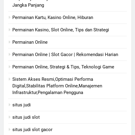
Jangka Panjang
Permainan Kartu, Kasino Online, Hiburan
Permainan Kasino, Slot Online, Tips dan Strategi
Permainan Online
Permainan Online | Slot Gacor | Rekomendasi Harian
Permainan Online, Strategi & Tips, Teknologi Game
Sistem Akses Resmi,Optimasi Performa
Digital,Stabilitas Platform Online,Manajemen
Infrastruktur,Pengalaman Pengguna
situs judi
situs judi slot
situs judi slot gacor