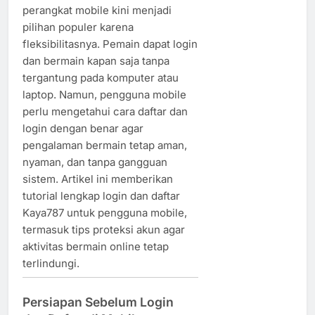
perangkat mobile kini menjadi
pilihan populer karena
fleksibilitasnya. Pemain dapat login
dan bermain kapan saja tanpa
tergantung pada komputer atau
laptop. Namun, pengguna mobile
perlu mengetahui cara daftar dan
login dengan benar agar
pengalaman bermain tetap aman,
nyaman, dan tanpa gangguan
sistem. Artikel ini memberikan
tutorial lengkap login dan daftar
Kaya787 untuk pengguna mobile,
termasuk tips proteksi akun agar
aktivitas bermain online tetap
terlindungi.
Persiapan Sebelum Login