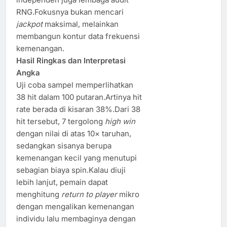
RNG.Fokusnya bukan mencari
jackpot
maksimal, melainkan
membangun kontur data frekuensi
kemenangan.
Hasil Ringkas dan Interpretasi
Angka
Uji coba sampel memperlihatkan
38 hit dalam 100 putaran.Artinya hit
rate berada di kisaran 38%.Dari 38
hit tersebut, 7 tergolong
high win
dengan nilai di atas 10× taruhan,
sedangkan sisanya berupa
kemenangan kecil yang menutupi
sebagian biaya spin.Kalau diuji
lebih lanjut, pemain dapat
menghitung
return to player
mikro
dengan mengalikan kemenangan
individu lalu membaginya dengan