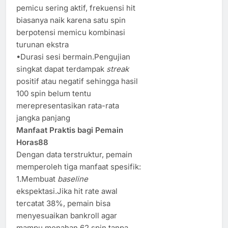
pemicu sering aktif, frekuensi hit
biasanya naik karena satu spin
berpotensi memicu kombinasi
turunan ekstra
•Durasi sesi bermain.Pengujian
singkat dapat terdampak
streak
positif atau negatif sehingga hasil
100 spin belum tentu
merepresentasikan rata-rata
jangka panjang
Manfaat Praktis bagi Pemain
Horas88
Dengan data terstruktur, pemain
memperoleh tiga manfaat spesifik:
1.Membuat
baseline
ekspektasi.Jika hit rate awal
tercatat 38%, pemain bisa
menyesuaikan bankroll agar
mampu menahan 62 spin tanpa