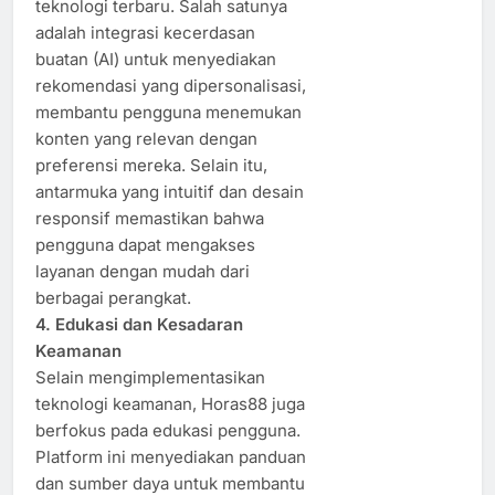
teknologi terbaru. Salah satunya
adalah integrasi kecerdasan
buatan (AI) untuk menyediakan
rekomendasi yang dipersonalisasi,
membantu pengguna menemukan
konten yang relevan dengan
preferensi mereka. Selain itu,
antarmuka yang intuitif dan desain
responsif memastikan bahwa
pengguna dapat mengakses
layanan dengan mudah dari
berbagai perangkat.
4. Edukasi dan Kesadaran
Keamanan
Selain mengimplementasikan
teknologi keamanan, Horas88 juga
berfokus pada edukasi pengguna.
Platform ini menyediakan panduan
dan sumber daya untuk membantu