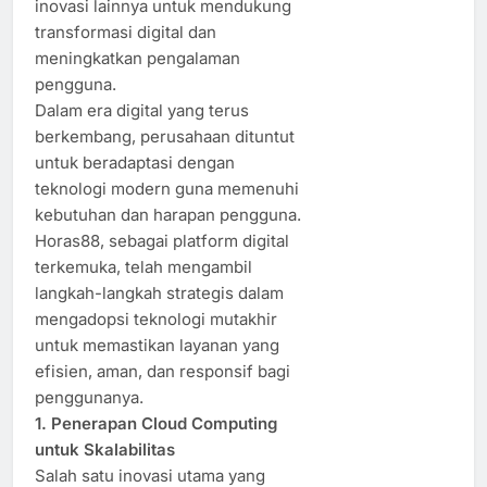
inovasi lainnya untuk mendukung
transformasi digital dan
meningkatkan pengalaman
pengguna.
Dalam era digital yang terus
berkembang, perusahaan dituntut
untuk beradaptasi dengan
teknologi modern guna memenuhi
kebutuhan dan harapan pengguna.
Horas88, sebagai platform digital
terkemuka, telah mengambil
langkah-langkah strategis dalam
mengadopsi teknologi mutakhir
untuk memastikan layanan yang
efisien, aman, dan responsif bagi
penggunanya.
1. Penerapan Cloud Computing
untuk Skalabilitas
Salah satu inovasi utama yang