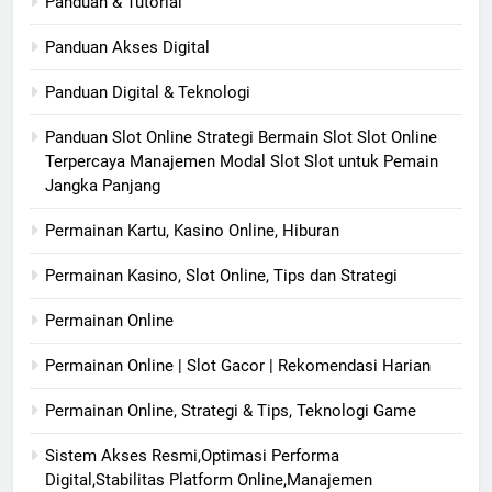
Panduan & Tutorial
Panduan Akses Digital
Panduan Digital & Teknologi
Panduan Slot Online Strategi Bermain Slot Slot Online
Terpercaya Manajemen Modal Slot Slot untuk Pemain
Jangka Panjang
Permainan Kartu, Kasino Online, Hiburan
Permainan Kasino, Slot Online, Tips dan Strategi
Permainan Online
Permainan Online | Slot Gacor | Rekomendasi Harian
Permainan Online, Strategi & Tips, Teknologi Game
Sistem Akses Resmi,Optimasi Performa
Digital,Stabilitas Platform Online,Manajemen