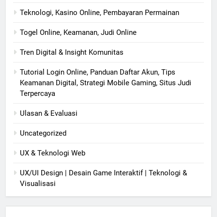
Teknologi, Kasino Online, Pembayaran Permainan
Togel Online, Keamanan, Judi Online
Tren Digital & Insight Komunitas
Tutorial Login Online, Panduan Daftar Akun, Tips
Keamanan Digital, Strategi Mobile Gaming, Situs Judi
Terpercaya
Ulasan & Evaluasi
Uncategorized
UX & Teknologi Web
UX/UI Design | Desain Game Interaktif | Teknologi &
Visualisasi