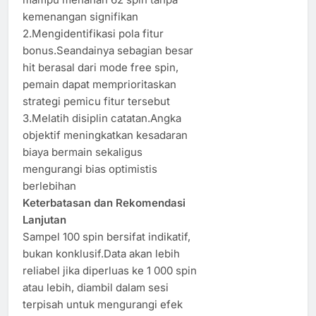
kemenangan signifikan
2.Mengidentifikasi pola fitur
bonus.Seandainya sebagian besar
hit berasal dari mode free spin,
pemain dapat memprioritaskan
strategi pemicu fitur tersebut
3.Melatih disiplin catatan.Angka
objektif meningkatkan kesadaran
biaya bermain sekaligus
mengurangi bias optimistis
berlebihan
Keterbatasan dan Rekomendasi
Lanjutan
Sampel 100 spin bersifat indikatif,
bukan konklusif.Data akan lebih
reliabel jika diperluas ke 1 000 spin
atau lebih, diambil dalam sesi
terpisah untuk mengurangi efek