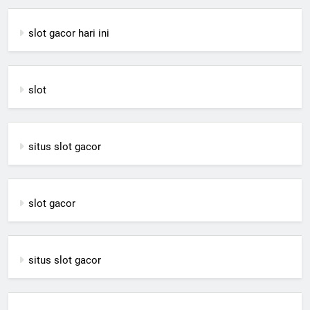
slot gacor hari ini
slot
situs slot gacor
slot gacor
situs slot gacor