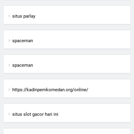
situs parlay
spaceman
spaceman
https://kadinpemkomedan.org/online/
situs slot gacor hari ini