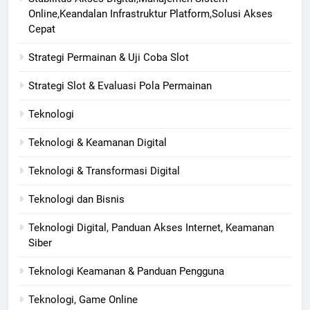
Online,Keandalan Infrastruktur Platform,Solusi Akses
Cepat
Strategi Permainan & Uji Coba Slot
Strategi Slot & Evaluasi Pola Permainan
Teknologi
Teknologi & Keamanan Digital
Teknologi & Transformasi Digital
Teknologi dan Bisnis
Teknologi Digital, Panduan Akses Internet, Keamanan
Siber
Teknologi Keamanan & Panduan Pengguna
Teknologi, Game Online