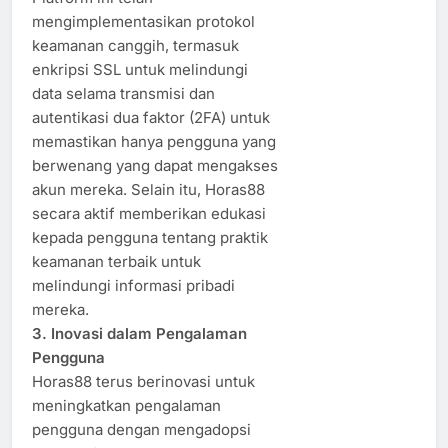
mengimplementasikan protokol
keamanan canggih, termasuk
enkripsi SSL untuk melindungi
data selama transmisi dan
autentikasi dua faktor (2FA) untuk
memastikan hanya pengguna yang
berwenang yang dapat mengakses
akun mereka. Selain itu, Horas88
secara aktif memberikan edukasi
kepada pengguna tentang praktik
keamanan terbaik untuk
melindungi informasi pribadi
mereka.
3. Inovasi dalam Pengalaman
Pengguna
Horas88 terus berinovasi untuk
meningkatkan pengalaman
pengguna dengan mengadopsi