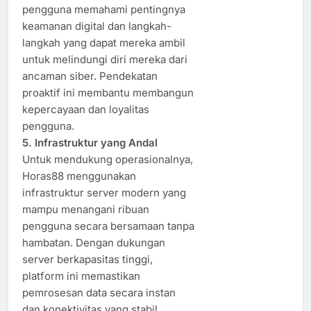
pengguna memahami pentingnya
keamanan digital dan langkah-
langkah yang dapat mereka ambil
untuk melindungi diri mereka dari
ancaman siber. Pendekatan
proaktif ini membantu membangun
kepercayaan dan loyalitas
pengguna.
5. Infrastruktur yang Andal
Untuk mendukung operasionalnya,
Horas88 menggunakan
infrastruktur server modern yang
mampu menangani ribuan
pengguna secara bersamaan tanpa
hambatan. Dengan dukungan
server berkapasitas tinggi,
platform ini memastikan
pemrosesan data secara instan
dan konektivitas yang stabil,