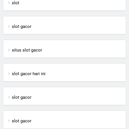
slot
slot gacor
situs slot gacor
slot gacor hari ini
slot gacor
slot gacor