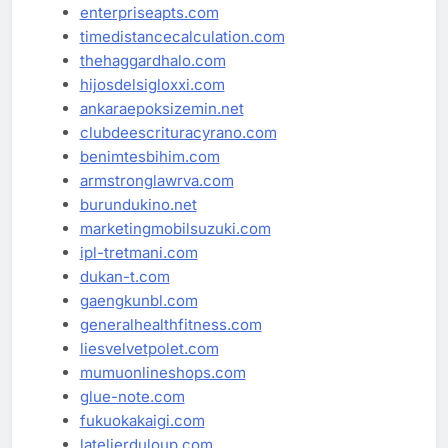
enterpriseapts.com
timedistancecalculation.com
thehaggardhalo.com
hijosdelsigloxxi.com
ankaraepoksizemin.net
clubdeescrituracyrano.com
benimtesbihim.com
armstronglawrva.com
burundukino.net
marketingmobilsuzuki.com
ipl-tretmani.com
dukan-t.com
gaengkunbl.com
generalhealthfitness.com
liesvelvetpolet.com
mumuonlineshops.com
glue-note.com
fukuokakaigi.com
latelierduloup.com