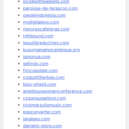
pickbestheadsets.com
paroisse-de-tarascon.com
oleoleindonesia.com
mydigitalevo.com
mejorescafeteras.com
lythbound.com
lequilibreduchien.com
kusonganamocambique.org
jamonua.com
getindx.com
fimcoestate.com
cndustfilterbag.com
bios-shield.com
ambitiouswomenconference.com
czgunsusastore.com
nickmarzullomusic.com
popconverter.com
janalees.com
daniello-store.com