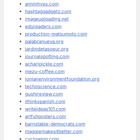
anninhvps.com
hashtaggadgetz.com
imageuploading.net
edureaders.com
production-matsumoto.com
palabranueva.org
jardindetasoeur.org
journalspotting.com
acharipickle.com
mezu-coffee.com
ionianenvironmentfoundation.org
techoscience.com
gushireview.com
ithinkspanish.com
writeideas101.com
artfullposters.com
barnstable-democrats.com
maggiemakesitbetter.com
cyclowing.com