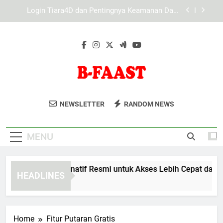
Skip
Evolusi Teknologi Gaming dari PC hingga Mobile
to
Game
content
Evaluasi Navigasi Pengguna di Lebah4D: Analisis
Struktur, Aksesibilitas, dan Kenyamanan Digital
LAE138 Link Alternatif Resmi untuk Akses Lebih
Cepat dan Stabil
Login Tiara4D dan Pentingnya Keamanan Data
Akun Pengguna
B-FAAST
B-FAAST Menyediakan Solusi Teknologi
Evolusi Teknologi Gaming dari PC hingga Mobile
NEWSLETTER
RANDOM NEWS
Game
Keamanan Yang Canggih Untuk
Evaluasi Navigasi Pengguna di Lebah4D: Analisis
Berbagai Kebutuhan Industri Dan
Struktur, Aksesibilitas, dan Kenyamanan Digital
MENU
Perumahan.
E138 Link Alternatif Resmi untuk Akses Lebih Cepat dan Stabi
HEADLINES
Months Ago
Home
Fitur Putaran Gratis