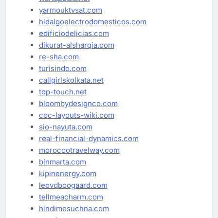
yarmouktvsat.com
hidalgoelectrodomesticos.com
edificiodelicias.com
dikurat-alsharqia.com
re-sha.com
turisindo.com
callgirlskolkata.net
top-touch.net
bloombydesignco.com
coc-layouts-wiki.com
sio-nayuta.com
real-financial-dynamics.com
moroccotravelway.com
binmarta.com
kipinenergy.com
leovdboogaard.com
tellmeacharm.com
hindimesuchna.com