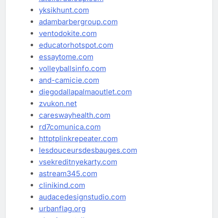
yksikhunt.com
adambarbergroup.com
ventodokite.com
educatorhotspot.com
essaytome.com
volleyballsinfo.com
and-camicie.com
diegodallapalmaoutlet.com
zvukon.net
careswayhealth.com
rd7comunica.com
httptplinkrepeater.com
lesdouceursdesbauges.com
vsekreditnyekarty.com
astream345.com
clinikind.com
audacedesignstudio.com
urbanflag.org