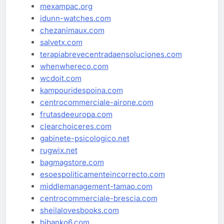
mexampac.org
idunn-watches.com
chezanimaux.com
salvetx.com
terapiabrevecentradaensoluciones.com
whenwhereco.com
wcdoit.com
kampouridespoina.com
centrocommerciale-airone.com
frutasdeeuropa.com
clearchoiceres.com
gabinete-psicologico.net
rugwix.net
bagmagstore.com
esoespoliticamenteincorrecto.com
middlemanagement-tamao.com
centrocommerciale-brescia.com
sheilalovesbooks.com
bibanko6.com