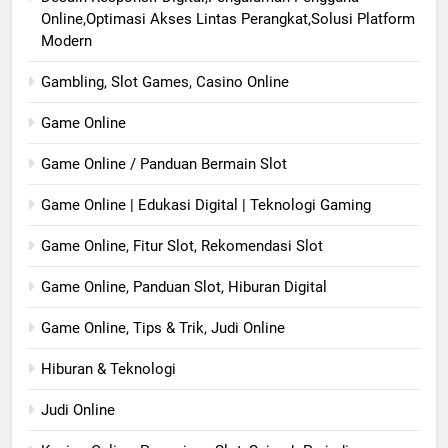
Online,Optimasi Akses Lintas Perangkat,Solusi Platform
Modern
Gambling, Slot Games, Casino Online
Game Online
Game Online / Panduan Bermain Slot
Game Online | Edukasi Digital | Teknologi Gaming
Game Online, Fitur Slot, Rekomendasi Slot
Game Online, Panduan Slot, Hiburan Digital
Game Online, Tips & Trik, Judi Online
Hiburan & Teknologi
Judi Online