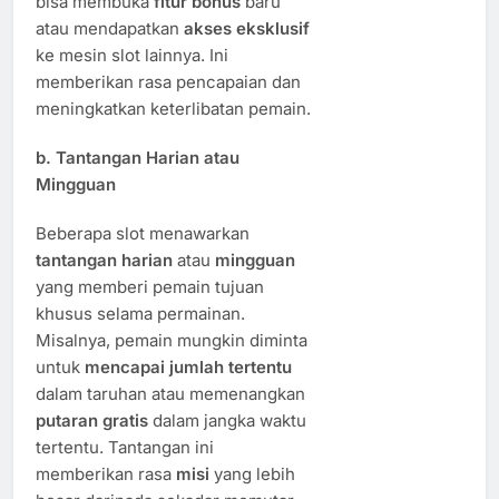
bisa membuka
fitur bonus
baru
atau mendapatkan
akses eksklusif
ke mesin slot lainnya. Ini
memberikan rasa pencapaian dan
meningkatkan keterlibatan pemain.
b. Tantangan Harian atau
Mingguan
Beberapa slot menawarkan
tantangan harian
atau
mingguan
yang memberi pemain tujuan
khusus selama permainan.
Misalnya, pemain mungkin diminta
untuk
mencapai jumlah tertentu
dalam taruhan atau memenangkan
putaran gratis
dalam jangka waktu
tertentu. Tantangan ini
memberikan rasa
misi
yang lebih