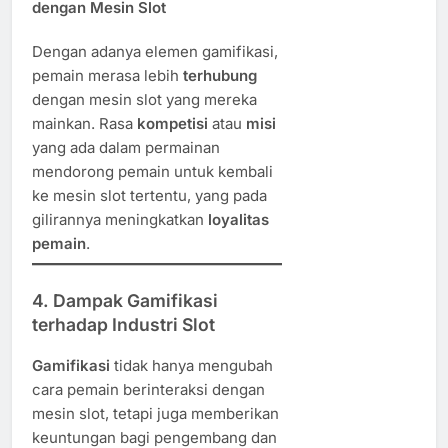
dengan Mesin Slot
Dengan adanya elemen gamifikasi,
pemain merasa lebih
terhubung
dengan mesin slot yang mereka
mainkan. Rasa
kompetisi
atau
misi
yang ada dalam permainan
mendorong pemain untuk kembali
ke mesin slot tertentu, yang pada
gilirannya meningkatkan
loyalitas
pemain
.
4.
Dampak Gamifikasi
terhadap Industri Slot
Gamifikasi
tidak hanya mengubah
cara pemain berinteraksi dengan
mesin slot, tetapi juga memberikan
keuntungan bagi pengembang dan