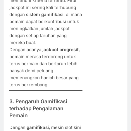
memenuhi kriteria tertentu. Fitur
jackpot ini sering kali terhubung
dengan
sistem gamifikasi
, di mana
pemain dapat berkontribusi untuk
meningkatkan jumlah jackpot
dengan setiap taruhan yang
mereka buat.
Dengan adanya
jackpot progresif
,
pemain merasa terdorong untuk
terus bermain dan bertaruh lebih
banyak demi peluang
memenangkan hadiah besar yang
terus berkembang.
3.
Pengaruh Gamifikasi
terhadap Pengalaman
Pemain
Dengan
gamifikasi
, mesin slot kini