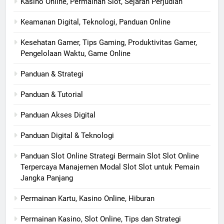
Kasino Online, Permainan Slot, Sejarah Perjudian
Keamanan Digital, Teknologi, Panduan Online
Kesehatan Gamer, Tips Gaming, Produktivitas Gamer,
Pengelolaan Waktu, Game Online
Panduan & Strategi
Panduan & Tutorial
Panduan Akses Digital
Panduan Digital & Teknologi
Panduan Slot Online Strategi Bermain Slot Slot Online
Terpercaya Manajemen Modal Slot Slot untuk Pemain
Jangka Panjang
Permainan Kartu, Kasino Online, Hiburan
Permainan Kasino, Slot Online, Tips dan Strategi