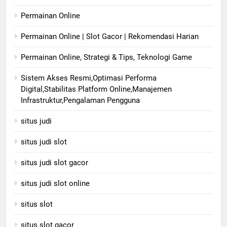
Permainan Online
Permainan Online | Slot Gacor | Rekomendasi Harian
Permainan Online, Strategi & Tips, Teknologi Game
Sistem Akses Resmi,Optimasi Performa
Digital,Stabilitas Platform Online,Manajemen
Infrastruktur,Pengalaman Pengguna
situs judi
situs judi slot
situs judi slot gacor
situs judi slot online
situs slot
situs slot gacor