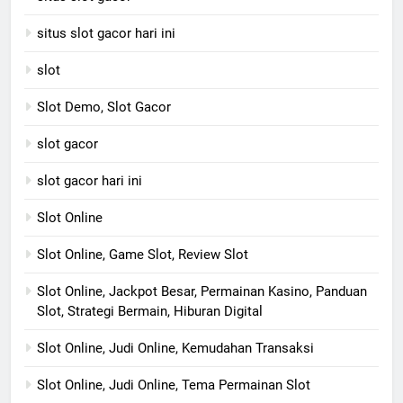
situs slot gacor hari ini
slot
Slot Demo, Slot Gacor
slot gacor
slot gacor hari ini
Slot Online
Slot Online, Game Slot, Review Slot
Slot Online, Jackpot Besar, Permainan Kasino, Panduan
Slot, Strategi Bermain, Hiburan Digital
Slot Online, Judi Online, Kemudahan Transaksi
Slot Online, Judi Online, Tema Permainan Slot