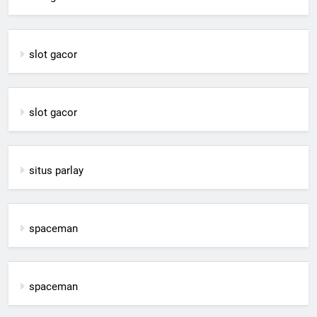
slot gacor
slot gacor
situs parlay
spaceman
spaceman