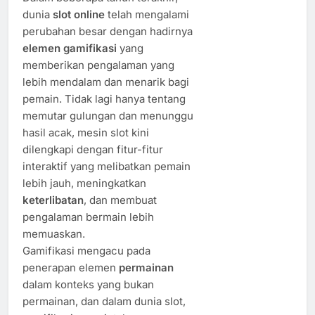
dunia
slot online
telah mengalami
perubahan besar dengan hadirnya
elemen gamifikasi
yang
memberikan pengalaman yang
lebih mendalam dan menarik bagi
pemain. Tidak lagi hanya tentang
memutar gulungan dan menunggu
hasil acak, mesin slot kini
dilengkapi dengan fitur-fitur
interaktif yang melibatkan pemain
lebih jauh, meningkatkan
keterlibatan
, dan membuat
pengalaman bermain lebih
memuaskan.
Gamifikasi mengacu pada
penerapan elemen
permainan
dalam konteks yang bukan
permainan, dan dalam dunia slot,