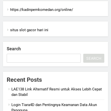
https://kadinpemkomedan.org/online/
situs slot gacor hari ini
Search
SEARCH
Recent Posts
LAE138 Link Alternatif Resmi untuk Akses Lebih Cepat
dan Stabil
Login Tiara4D dan Pentingnya Keamanan Data Akun
Pengguna