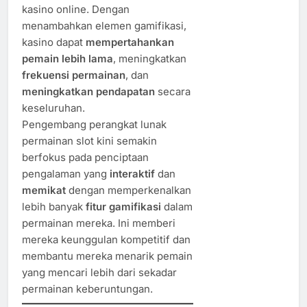
kasino online. Dengan
menambahkan elemen gamifikasi,
kasino dapat
mempertahankan
pemain lebih lama
, meningkatkan
frekuensi permainan
, dan
meningkatkan pendapatan
secara
keseluruhan.
Pengembang perangkat lunak
permainan slot kini semakin
berfokus pada penciptaan
pengalaman yang
interaktif
dan
memikat
dengan memperkenalkan
lebih banyak
fitur gamifikasi
dalam
permainan mereka. Ini memberi
mereka keunggulan kompetitif dan
membantu mereka menarik pemain
yang mencari lebih dari sekadar
permainan keberuntungan.