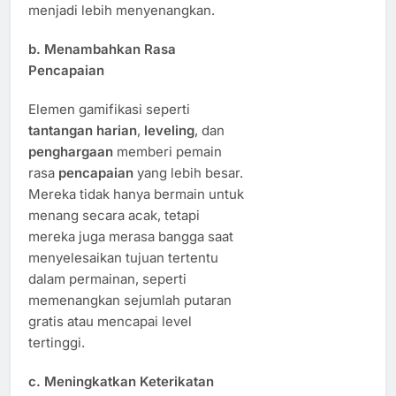
menjadi lebih menyenangkan.
b. Menambahkan Rasa
Pencapaian
Elemen gamifikasi seperti
tantangan harian
,
leveling
, dan
penghargaan
memberi pemain
rasa
pencapaian
yang lebih besar.
Mereka tidak hanya bermain untuk
menang secara acak, tetapi
mereka juga merasa bangga saat
menyelesaikan tujuan tertentu
dalam permainan, seperti
memenangkan sejumlah putaran
gratis atau mencapai level
tertinggi.
c. Meningkatkan Keterikatan