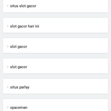
situs slot gacor
slot gacor hari ini
slot gacor
slot gacor
situs parlay
spaceman