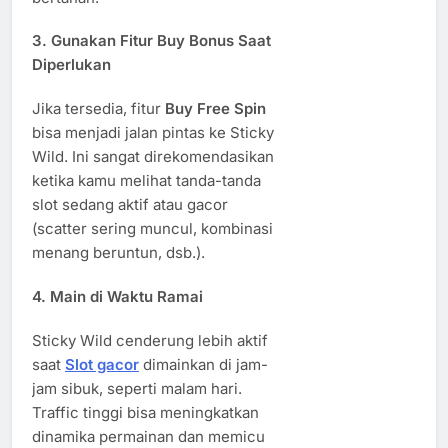
3.
Gunakan Fitur Buy Bonus Saat
Diperlukan
Jika tersedia, fitur
Buy Free Spin
bisa menjadi jalan pintas ke Sticky
Wild. Ini sangat direkomendasikan
ketika kamu melihat tanda-tanda
slot sedang aktif atau gacor
(scatter sering muncul, kombinasi
menang beruntun, dsb.).
4.
Main di Waktu Ramai
Sticky Wild cenderung lebih aktif
saat
Slot gacor
dimainkan di jam-
jam sibuk, seperti malam hari.
Traffic tinggi bisa meningkatkan
dinamika permainan dan memicu