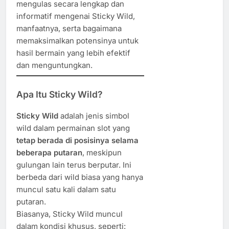
mengulas secara lengkap dan
informatif mengenai Sticky Wild,
manfaatnya, serta bagaimana
memaksimalkan potensinya untuk
hasil bermain yang lebih efektif
dan menguntungkan.
Apa Itu Sticky Wild?
Sticky Wild
adalah jenis simbol
wild dalam permainan slot yang
tetap berada di posisinya selama
beberapa putaran
, meskipun
gulungan lain terus berputar. Ini
berbeda dari wild biasa yang hanya
muncul satu kali dalam satu
putaran.
Biasanya, Sticky Wild muncul
dalam kondisi khusus, seperti: