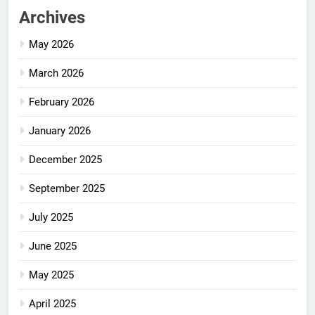
Archives
May 2026
March 2026
February 2026
January 2026
December 2025
September 2025
July 2025
June 2025
May 2025
April 2025