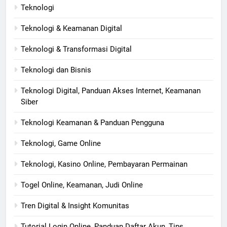
Teknologi
Teknologi & Keamanan Digital
Teknologi & Transformasi Digital
Teknologi dan Bisnis
Teknologi Digital, Panduan Akses Internet, Keamanan
Siber
Teknologi Keamanan & Panduan Pengguna
Teknologi, Game Online
Teknologi, Kasino Online, Pembayaran Permainan
Togel Online, Keamanan, Judi Online
Tren Digital & Insight Komunitas
Tutorial Login Online, Panduan Daftar Akun, Tips