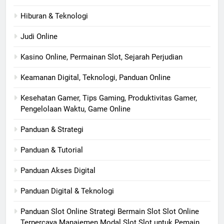
Hiburan & Teknologi
Judi Online
Kasino Online, Permainan Slot, Sejarah Perjudian
Keamanan Digital, Teknologi, Panduan Online
Kesehatan Gamer, Tips Gaming, Produktivitas Gamer,
Pengelolaan Waktu, Game Online
Panduan & Strategi
Panduan & Tutorial
Panduan Akses Digital
Panduan Digital & Teknologi
Panduan Slot Online Strategi Bermain Slot Slot Online
Terpercaya Manajemen Modal Slot Slot untuk Pemain