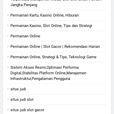
Jangka Panjang
Permainan Kartu, Kasino Online, Hiburan
Permainan Kasino, Slot Online, Tips dan Strategi
Permainan Online
Permainan Online | Slot Gacor | Rekomendasi Harian
Permainan Online, Strategi & Tips, Teknologi Game
Sistem Akses Resmi,Optimasi Performa
Digital,Stabilitas Platform Online,Manajemen
Infrastruktur,Pengalaman Pengguna
situs judi
situs judi slot
situs judi slot gacor