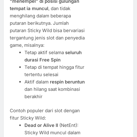
“menempel” di posisi gulungan
tempat ia muncul
, dan tidak
menghilang dalam beberapa
putaran berikutnya. Jumlah
putaran Sticky Wild bisa bervariasi
tergantung jenis slot dan penyedia
game, misalnya:
Tetap aktif selama
seluruh
durasi Free Spin
Tetap di tempat hingga fitur
tertentu selesai
Aktif dalam
respin beruntun
dan hilang saat kombinasi
berakhir
Contoh populer dari slot dengan
fitur Sticky Wild:
Dead or Alive II
(NetEnt):
Sticky Wild muncul dalam