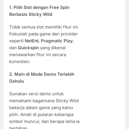
1.
Pilih Slot dengan Free Spin
Berbasis Sticky Wild
Tidak semua slot memiliki fitur ini.
Fokuslah pada game dari provider
seperti
NetEnt
,
Pragmatic Play
,
dan
Quickspin
yang dikenal
menawarkan fitur ini secara
konsisten.
2.
Main di Mode Demo Terlebih
Dahulu
Gunakan versi demo untuk
memahami bagaimana Sticky Wild
bekerja dalam game yang kamu
pilih. Amati di putaran keberapa
simbol muncul, dan berapa lama ia
bertahan.