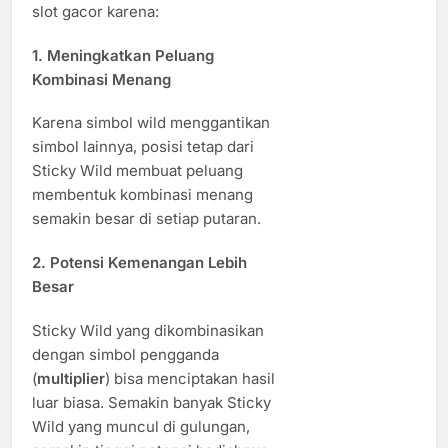
slot gacor karena:
1.
Meningkatkan Peluang
Kombinasi Menang
Karena simbol wild menggantikan
simbol lainnya, posisi tetap dari
Sticky Wild membuat peluang
membentuk kombinasi menang
semakin besar di setiap putaran.
2.
Potensi Kemenangan Lebih
Besar
Sticky Wild yang dikombinasikan
dengan simbol pengganda
(
multiplier
) bisa menciptakan hasil
luar biasa. Semakin banyak Sticky
Wild yang muncul di gulungan,