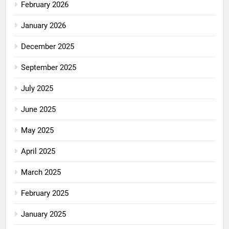
February 2026
January 2026
December 2025
September 2025
July 2025
June 2025
May 2025
April 2025
March 2025
February 2025
January 2025