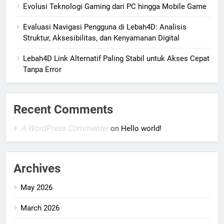
Evolusi Teknologi Gaming dari PC hingga Mobile Game
Evaluasi Navigasi Pengguna di Lebah4D: Analisis
Struktur, Aksesibilitas, dan Kenyamanan Digital
Lebah4D Link Alternatif Paling Stabil untuk Akses Cepat
Tanpa Error
Recent Comments
A WordPress Commenter
on
Hello world!
Archives
May 2026
March 2026