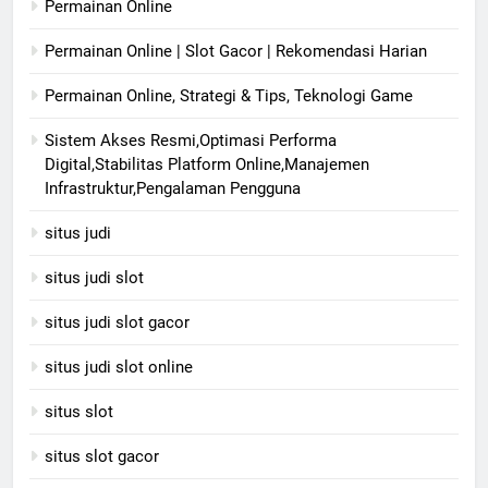
Permainan Online
Permainan Online | Slot Gacor | Rekomendasi Harian
Permainan Online, Strategi & Tips, Teknologi Game
Sistem Akses Resmi,Optimasi Performa
Digital,Stabilitas Platform Online,Manajemen
Infrastruktur,Pengalaman Pengguna
situs judi
situs judi slot
situs judi slot gacor
situs judi slot online
situs slot
situs slot gacor