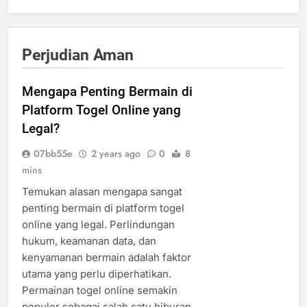
Perjudian Aman
Mengapa Penting Bermain di
Platform Togel Online yang
Legal?
07bb55e
2 years ago
0
8
mins
Temukan alasan mengapa sangat
penting bermain di platform togel
online yang legal. Perlindungan
hukum, keamanan data, dan
kenyamanan bermain adalah faktor
utama yang perlu diperhatikan.
Permainan togel online semakin
populer sebagai salah satu hiburan