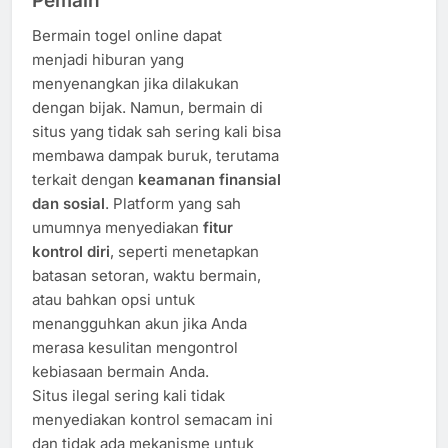
Pemain
Bermain togel online dapat
menjadi hiburan yang
menyenangkan jika dilakukan
dengan bijak. Namun, bermain di
situs yang tidak sah sering kali bisa
membawa dampak buruk, terutama
terkait dengan
keamanan finansial
dan sosial
. Platform yang sah
umumnya menyediakan
fitur
kontrol diri
, seperti menetapkan
batasan setoran, waktu bermain,
atau bahkan opsi untuk
menangguhkan akun jika Anda
merasa kesulitan mengontrol
kebiasaan bermain Anda.
Situs ilegal sering kali tidak
menyediakan kontrol semacam ini
dan tidak ada mekanisme untuk