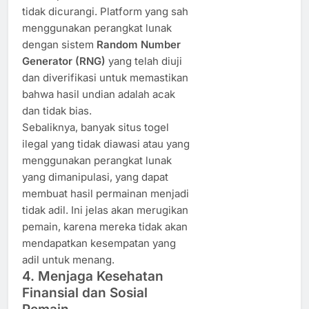
tidak dicurangi. Platform yang sah
menggunakan perangkat lunak
dengan sistem
Random Number
Generator (RNG)
yang telah diuji
dan diverifikasi untuk memastikan
bahwa hasil undian adalah acak
dan tidak bias.
Sebaliknya, banyak situs togel
ilegal yang tidak diawasi atau yang
menggunakan perangkat lunak
yang dimanipulasi, yang dapat
membuat hasil permainan menjadi
tidak adil. Ini jelas akan merugikan
pemain, karena mereka tidak akan
mendapatkan kesempatan yang
adil untuk menang.
4. Menjaga Kesehatan
Finansial dan Sosial