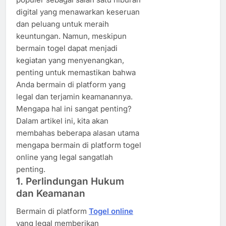
digital yang menawarkan keseruan
dan peluang untuk meraih
keuntungan. Namun, meskipun
bermain togel dapat menjadi
kegiatan yang menyenangkan,
penting untuk memastikan bahwa
Anda bermain di platform yang
legal dan terjamin keamanannya.
Mengapa hal ini sangat penting?
Dalam artikel ini, kita akan
membahas beberapa alasan utama
mengapa bermain di platform togel
online yang legal sangatlah
penting.
1. Perlindungan Hukum
dan Keamanan
Bermain di platform
Togel online
yang legal memberikan