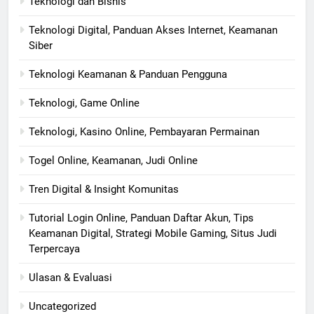
Teknologi dan Bisnis
Teknologi Digital, Panduan Akses Internet, Keamanan
Siber
Teknologi Keamanan & Panduan Pengguna
Teknologi, Game Online
Teknologi, Kasino Online, Pembayaran Permainan
Togel Online, Keamanan, Judi Online
Tren Digital & Insight Komunitas
Tutorial Login Online, Panduan Daftar Akun, Tips
Keamanan Digital, Strategi Mobile Gaming, Situs Judi
Terpercaya
Ulasan & Evaluasi
Uncategorized