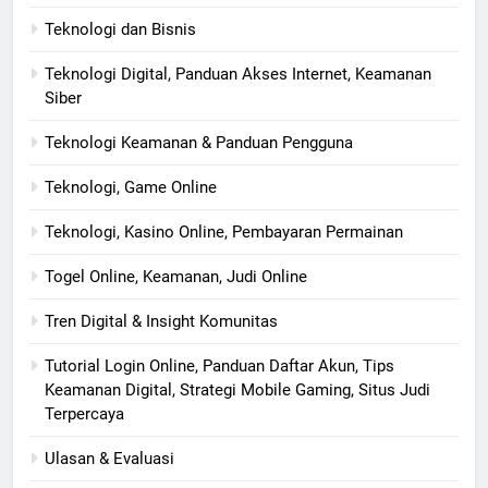
Teknologi dan Bisnis
Teknologi Digital, Panduan Akses Internet, Keamanan
Siber
Teknologi Keamanan & Panduan Pengguna
Teknologi, Game Online
Teknologi, Kasino Online, Pembayaran Permainan
Togel Online, Keamanan, Judi Online
Tren Digital & Insight Komunitas
Tutorial Login Online, Panduan Daftar Akun, Tips
Keamanan Digital, Strategi Mobile Gaming, Situs Judi
Terpercaya
Ulasan & Evaluasi