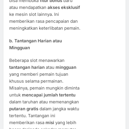
bisa membuka
fitur bonus
baru
atau mendapatkan
akses eksklusif
ke mesin slot lainnya. Ini
memberikan rasa pencapaian dan
meningkatkan keterlibatan pemain.
b. Tantangan Harian atau
Mingguan
Beberapa slot menawarkan
tantangan harian
atau
mingguan
yang memberi pemain tujuan
khusus selama permainan.
Misalnya, pemain mungkin diminta
untuk
mencapai jumlah tertentu
dalam taruhan atau memenangkan
putaran gratis
dalam jangka waktu
tertentu. Tantangan ini
memberikan rasa
misi
yang lebih