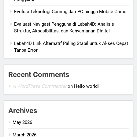
Evolusi Teknologi Gaming dari PC hingga Mobile Game
Evaluasi Navigasi Pengguna di Lebah4D: Analisis
Struktur, Aksesibilitas, dan Kenyamanan Digital
Lebah4D Link Alternatif Paling Stabil untuk Akses Cepat
Tanpa Error
Recent Comments
A WordPress Commenter
on
Hello world!
Archives
May 2026
March 2026