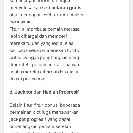
kemenangan tertentu hingga
menyelesaikan
seri putaran gratis
atau mencapai level tertentu dalam
permainan.
Fitur ini membuat pemain merasa
lebih dihargai dan memberi
mereka tujuan yang lebih jelas
daripada sekadar menekan tombol
putar. Dengan penghargaan yang
diperoleh, pemain merasa bahwa
usaha mereka dihargai dan diakui
dalam permainan.
d. Jackpot dan Hadiah Progresif
Selain fitur-fitur bonus, beberapa
permainan slot juga menawarkan
jackpot progresif
yang dapat
dimenangkan pemain setelah