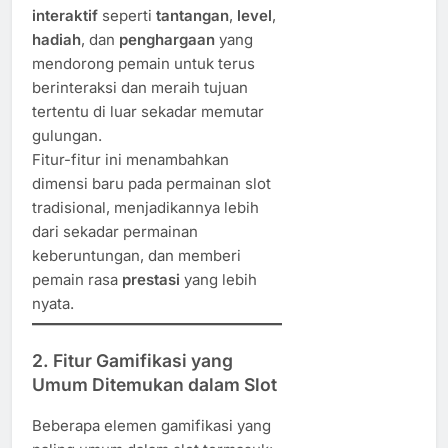
interaktif
seperti
tantangan
,
level
,
hadiah
, dan
penghargaan
yang
mendorong pemain untuk terus
berinteraksi dan meraih tujuan
tertentu di luar sekadar memutar
gulungan.
Fitur-fitur ini menambahkan
dimensi baru pada permainan slot
tradisional, menjadikannya lebih
dari sekadar permainan
keberuntungan, dan memberi
pemain rasa
prestasi
yang lebih
nyata.
2.
Fitur Gamifikasi yang
Umum Ditemukan dalam Slot
Beberapa elemen gamifikasi yang