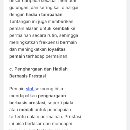
besar daripada sekadar memutar
gulungan, dan sering kali dihargai
dengan
hadiah tambahan
.
Tantangan ini juga memberikan
pemain alasan untuk
kembali
ke
permainan secara rutin, sehingga
meningkatkan frekuensi bermain
dan meningkatkan
loyalitas
pemain
terhadap permainan.
c. Penghargaan dan Hadiah
Berbasis Prestasi
Pemain
slot
sekarang bisa
mendapatkan
penghargaan
berbasis prestasi
, seperti
piala
atau
medali
untuk pencapaian
tertentu dalam permainan. Prestasi
ini bisa berkisar dari mencapai