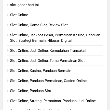
slot gacor hari ini
Slot Online
Slot Online, Game Slot, Review Slot
Slot Online, Jackpot Besar, Permainan Kasino, Panduan
Slot, Strategi Bermain, Hiburan Digital
Slot Online, Judi Online, Kemudahan Transaksi
Slot Online, Judi Online, Tema Permainan Slot
Slot Online, Kasino, Panduan Bermain
Slot Online, Panduan Permainan, Casino Online
Slot Online, Panduan Slot
Slot Online, Strategi Permainan, Panduan Judi Online