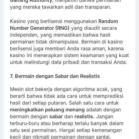
Gaming Authority
, menjamin bahwa permainan
yang mereka tawarkan adil dan transparan.
Kasino yang berlisensi menggunakan
Random
Number Generator (RNG)
yang diaudit secara
independen, yang memastikan bahwa hasil
permainan tidak dimanipulasi. Bermain di kasino
berlisensi juga memberi Anda rasa aman, karena
kasino ini menerapkan sistem keamanan yang kuat
untuk melindungi data pribadi dan transaksi Anda.
7.
Bermain dengan Sabar dan Realistis
Mesin slot bekerja dengan algoritma acak, yang
berarti bahwa tidak ada cara untuk memprediksi
hasil dari setiap putaran. Salah satu cara untuk
meningkatkan peluang menang
adalah dengan
bermain dengan
sabar
dan
realistis
. Jangan
terburu-buru atau berharap terlalu banyak dalam
satu sesi permainan. Hargai setiap kemenangan
kecil dan nikmati permainan dengan santai.