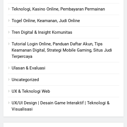
Teknologi, Kasino Online, Pembayaran Permainan
Togel Online, Keamanan, Judi Online
Tren Digital & Insight Komunitas
Tutorial Login Online, Panduan Daftar Akun, Tips
Keamanan Digital, Strategi Mobile Gaming, Situs Judi
Terpercaya
Ulasan & Evaluasi
Uncategorized
UX & Teknologi Web
UX/UI Design | Desain Game Interaktif | Teknologi &
Visualisasi