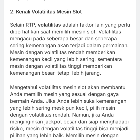
2.
Kenali Volatilitas Mesin Slot
Selain RTP,
volatilitas
adalah faktor lain yang perlu
diperhatikan saat memilih mesin slot. Volatilitas
mengacu pada seberapa besar dan seberapa
sering kemenangan akan terjadi dalam permainan.
Mesin dengan volatilitas rendah memberikan
kemenangan kecil yang lebih sering, sementara
mesin dengan volatilitas tinggi memberikan
kemenangan besar, tetapi lebih jarang.
Mengetahui volatilitas mesin slot akan membantu
Anda memilih mesin yang sesuai dengan gaya
bermain Anda. Jika Anda lebih suka kemenangan
yang lebih sering meskipun kecil, pilih mesin
dengan volatilitas rendah. Namun, jika Anda
menginginkan jackpot besar dan siap menghadapi
risiko, mesin dengan volatilitas tinggi bisa menjadi
pilihan yang lebih baik. Memilih mesin dengan