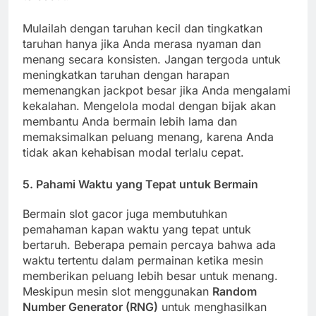
Mulailah dengan taruhan kecil dan tingkatkan
taruhan hanya jika Anda merasa nyaman dan
menang secara konsisten. Jangan tergoda untuk
meningkatkan taruhan dengan harapan
memenangkan jackpot besar jika Anda mengalami
kekalahan. Mengelola modal dengan bijak akan
membantu Anda bermain lebih lama dan
memaksimalkan peluang menang, karena Anda
tidak akan kehabisan modal terlalu cepat.
5.
Pahami Waktu yang Tepat untuk Bermain
Bermain slot gacor juga membutuhkan
pemahaman kapan waktu yang tepat untuk
bertaruh. Beberapa pemain percaya bahwa ada
waktu tertentu dalam permainan ketika mesin
memberikan peluang lebih besar untuk menang.
Meskipun mesin slot menggunakan
Random
Number Generator (RNG)
untuk menghasilkan