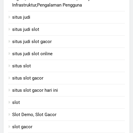
Infrastruktur,Pengalaman Pengguna
situs judi
situs judi slot
situs judi slot gacor
situs judi slot online
situs slot
situs slot gacor
situs slot gacor hari ini
slot
Slot Demo, Slot Gacor
slot gacor