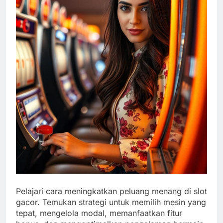
Pelajari cara meningkatkan peluang menang di slot
gacor. Temukan strategi untuk memilih mesin yang
tepat, mengelola modal, memanfaatkan fitur